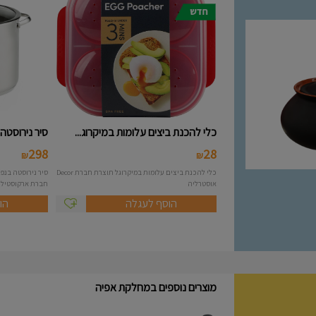
כלי להכנת ביצים עלומות במיקרוג...
סיר נירוסטה 10 ליטר מסידרת A..
298
28
₪
₪
כלי להכנת ביצים עלומות במיקרוגל תוצרת חברת Decor
אוסטרליה
חברת ארקוסטיל Arcosteel - Atlas....
הוסף לעגלה
הו
מוצרים נוספים במחלקת אפיה