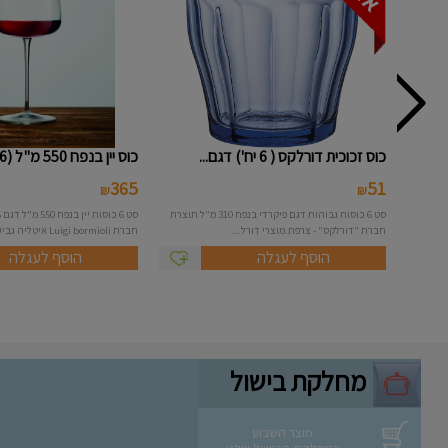
כוס זכוכית דורלקס ( 6 יח') דגם...
כוס יין בנפח 550 מ"ל (6 יח') ...
365
51
₪
₪
סט 6 כוסות גבוהות דגם פיקרדי בנפח 310 מ"ל תוצרת
חברת "דורלקס" - צרפת.מוצרי דורל...
חברת Luigi bormioli איטליה גביע...
הוסף לעגלה
הוסף לעגלה
מחלקת בישול
מוצר השבוע
במחלקת הבישול שלנו