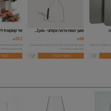
מועך תפוח אדמה אקולוגי - Zylis...
סיר קוסקוס 9 ליטר - סולתם
312
98
₪
₪
סט 3 לוחות חיתוך נירוסטה במידות : 39X28 ס"מ 34X23
מועך תפו"א אקולוגי חזק במיוחד תוצרת חברת Zyliss
הפכו תפוחי אדמה רגיל...
חברת סולתם סולתם תכ
הוסף לעגלה
הוסף 