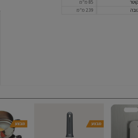
וטר
85 מ"מ
ובה
239 מ"מ