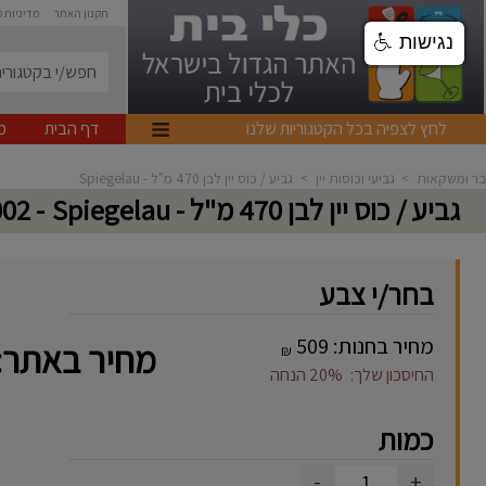
תקנון האתר
מדיניות 
נגישות
לחץ לצפיה בכל הקטגוריות שלנו
דף הבית
מ
בר ומשקאות
>
גביעי וכוסות יין
>
גביע / כוס יין לבן 470 מ"ל - Spiegelau
גביע / כוס יין לבן 470 מ"ל - Spiegelau
- S4728002
בחר/י צבע
מחיר בחנות:
509
מחיר באתר:
₪
החיסכון שלך:
20%
הנחה
כמות
-
+
1