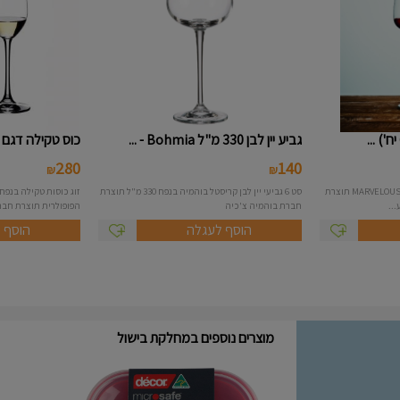
גביע יין לבן 330 מ"ל Bohmia - ...
כוס טקילה דגם וינום -
280
140
₪
₪
סט 6 כוסות יין בנפח 550 מ"ל דגם MARVELOUS תוצרת
סט 6 גביעי יין לבן קריסטל בוהמיה בנפח 330 מ"ל תוצרת
חברת בוהמיה צ'כיה
הפופולרית תוצרת חברת RIEDEL כוס אלג
הוסף לעגלה
הוסף 
מוצרים נוספים במחלקת בישול