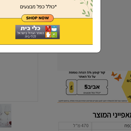
שכחתי סיסמא
פייני המוצר
פח
470 מ"ל