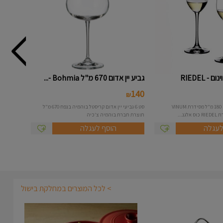
 RIEDEL
גביע יין אדום 670 מ"ל Bohmia -...
140
₪
זוג כוסות טקילה בנפח 180 מ"ל מסידרת VINUM
סט 6 גביעי יין אדום קריסטל בוהמיה בנפח 670 מ"ל
נ...
תוצרת חברת בוהמיה צ'כיה
לעגלה
הוסף לעגלה
> לכל המוצרים במחלקת בישול