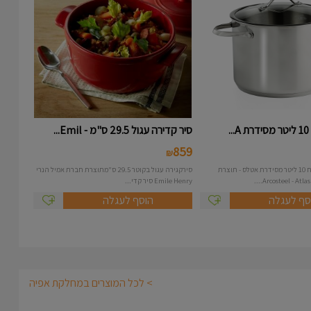
.
סיר קדירה עגול 29.5 ס"מ - Emil...
859
₪
סיר נירוסטה בנפח 10 ליטר מסידרת אטלס - תוצרת
סירקגירה עגול בקוטר 29.5 ס"מתוצרת חברת אמיל הנרי
Emile Henry סיר קדי...
סף לעגלה
הוסף לעגלה
> לכל המוצרים במחלקת אפיה