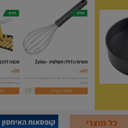
מטרפה גדולה אקולוגית - Zyliss
מכונה להכנת 
98
45
₪
₪
מטרפת נירוסטה גדולה עם ידית אקולוגית תוצרת חברת
Zyliss
ב-1 ProDicer מכונה להכנת...
הוסף לעגלה
הו