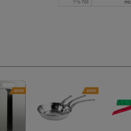
פח
700 מ"ל