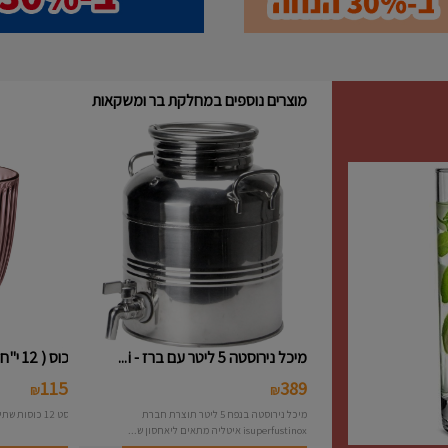
מוצרים נוספים במחלקת בר ומשקאות
מיכל נירוסטה 5 ליטר עם ברז - i...
כוס ( 12 י"ח ) נמוכה פסים צבעו...
115
389
₪
₪
מיכל נירוסטה בנפח 5 ליטר תוצרת חברת
סט 12 כוסות שתיה פסים צבעוני תוצרת חברת Bormioli
isuperfustinox איטליה מתאים ליאחסון ש...