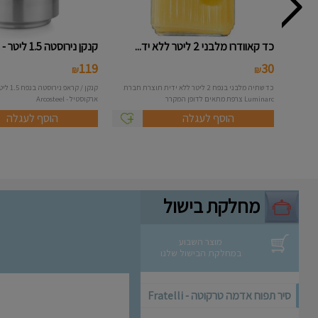
כד קאוודרו מלבני 2 ליטר ללא יד...
קנקן נירוסטה 1.5 ליטר - Arcost...
119
30
₪
₪
כד שתיה מלבני בנפח 2 ליטר ללא ידית תוצרת חברת
קנקן / קר
Luminarc צרפת מתאים לדופן המקרר
ארקוסטיל - Arcosteel
הוסף לעגלה
הוסף לעגלה
מחלקת בישול
מוצר השבוע
במחלקת הבישול שלנו
סיר תפוח אדמה טרקוטה - Fratelli