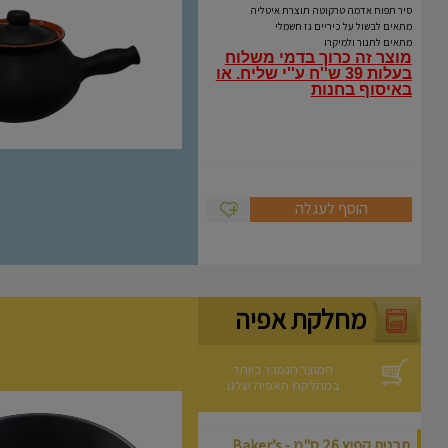
Coli
סיר תפוח אדמה טרקוטה תוצרת איטליה
מתאים לבשול על כיריים גז חשמלי
מתאים לתנור ולמיקרו
מוצר זה כרוך בדמי משלוח
בעלות 39 ש''ח ע''י שליח.
או
באיסוף בחנות
הוסף לעגלה
מחלקת אפיה
המוצר הנמכר ביותר
במחלקת האפיה שלנו
תבנית קפיץ 26 ס"מ - Baker’s