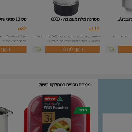
מטחנת מלח מעוצבת - OXO
סט 12 סכיני שולחן דגם תדמור - ...
82
112
₪
₪
אפ נירוסטה בנפח 1.5 ליטר תוצרת חברת
מטחנת מלח מעוצבת תוצרת חברת OXO מטחנת המלח
סט 12 סכיני שולח
של OXO אידיאלית לשימוש במטבח ובעלת ע...
הסכו"ם מיוצר מניר...
הוסף לעגלה
הוסף 
מוצרים נוספים במחלקת בישול