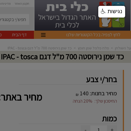
תקנון האתר
מדיניות 
נגישות
לחץ לצפיה בכל הקטגוריות שלנו
דף הבית
מ
על השולחן
>
מלח פלפל שמן חומץ
>
כד שמן נירוסטה 700 מ"ל דגם IPAC - tosca
כד שמן נירוסטה 700 מ"ל דגם IPAC - tosca
בחר/י צבע
מחיר בחנות:
140
מחיר באתר:
₪
החיסכון שלך:
20%
הנחה
כמות
-
+
1