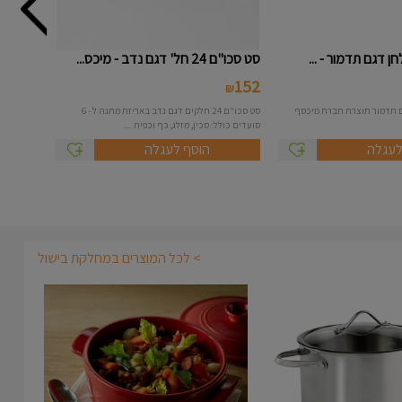
סט סכו"ם 24 חל' דגם נדב - מיכס...
152
₪
ן דגם תדמור תוצרת חברת מיכסף
סט סכו"ם 24 חלקים דגם נדב באריזת מתנה ל - 6
סועדים כולל: סכין, מזלג, כף וכפית ...
לעגלה
הוסף לעגלה
> לכל המוצרים במחלקת בישול