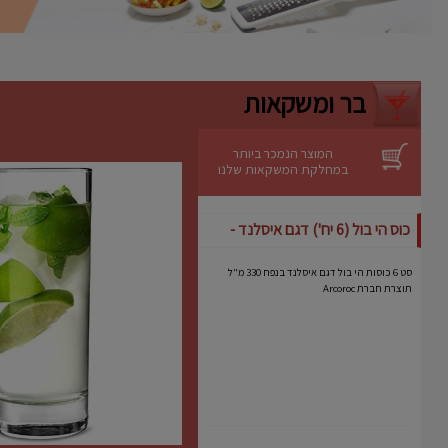
ניקוי קל
– ניתן לשטיפה ידנית מהירה.
יתרונות
אידיאלית לעוגות גבינה, מוסים וקינוחים
רגישים.
בר ומשקאות
מבטיחה תוצאה מקצועית גם באפייה
ביתית.
מותג אמין עם שנים של ניסיון בתחום כלי
האפייה.
המוצר הנמכר ביותר
במחלקת המשקאות שלנו
כוס הי בול (6 יח') דגם איסלנד -
Arcoroc
סט 6 כוסות הי בול דגם איסלנד בנפח 330 מ"ל
תוצרת חברת Arcoroc