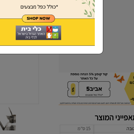
שכחתי סיסמא
פייני המוצר
ובה
15 ס"מ