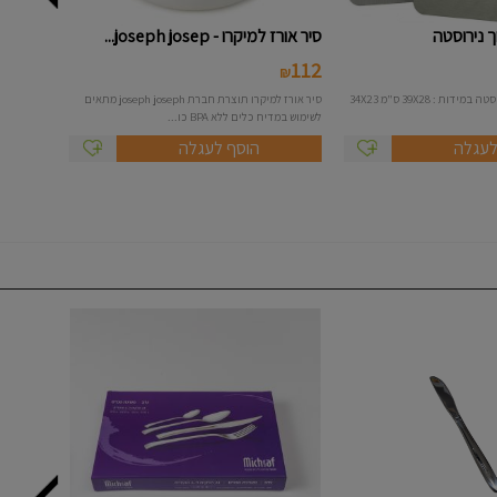
סיר אורז למיקרו - joseph josep...
112
₪
סט 3 לוחות חיתוך נירוסטה במידות : 39X28 ס"מ 34X23
סיר אורז למיקרו תוצרת חברת joseph joseph מתאים
לשימוש במדיח כלים ללא BPA כו...
לעגלה
הוסף לעגלה