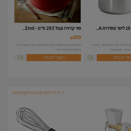
.
סיר קדירה עגול 29.5 ס"מ - Emil...
859
₪
סיר נירוסטה בנפח 10 ליטר מסידרת אטלס - תוצרת
סירקגירה עגול בקוטר 29.5 ס"מתוצרת חברת אמיל הנרי
Emile Henry סיר קדי...
סף לעגלה
הוסף לעגלה
> לכל המוצרים במחלקת אפיה