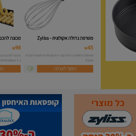
מטרפה גדולה אקולוגית - Zyliss
מכונה להכנת 
98
45
₪
₪
מטרפת נירוסטה גדולה עם ידית אקולוגית תוצרת חברת
Zyliss
ב-1 ProDicer מכונה להכנת...
הוסף לעגלה
הו