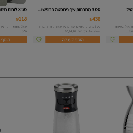
טיל
סט 3 מחבתות שף נירוסטה פרופשיו...
סט 3 לוחות חיתוך נירוסטה
118
438
₪
₪
 / מלוןבמיוחד
סט 3 מחבתות שף פרופשיונל נירוסטה תוצרת חברת
אפ...
Arcosteel. במידות : 20,24,26...
ס"מ ...
הוסף לעגלה
הוסף 