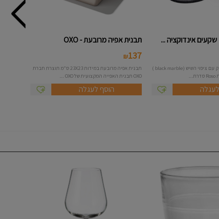
תבנית אפיה מרובעת - OXO
137
₪
מחבת 7 שקעים לפנקייק עם ציפוי השיש (black marble )
תבנית אפיה מרובעת במידות 23X23 ס"מ תוצרת חברת
..
OXO תבנית האפייה המקצועית של OXO ...
לעגלה
הוסף לעגלה