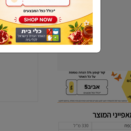
שכחתי סיסמא
פייני המוצר
פח
330 מ"ל