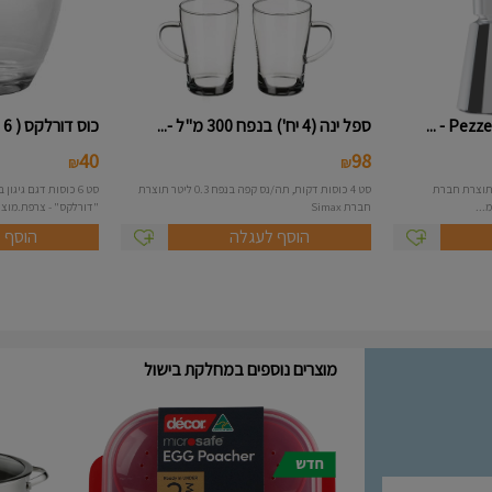
ספל ינה (4 יח') בנפח 300 מ"ל -...
כוס דורלקס ( 6 יח' ) ללא ידית ...
40
98
₪
₪
נטה 3 כוסות דגם italexpress תוצרת חברת
סט 4 כוסות דקות, תה/נס קפה בנפח 0.3 ליטר תוצרת
חברת Simax
"דורלקס" - צרפת.מוצרי
הוסף לעגלה
הוסף 
מוצרים נוספים במחלקת בישול