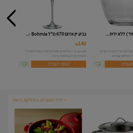
גביע יין אדום 670 מ"ל Bohmia -...
140
₪
סט 6 כוסות דגם גיגון בנפח 220 מ"ל תוצרת חברת
סט 6 גביעי יין אדום קריסטל בוהמיה בנפח 670 מ"ל
 דורלקס עשויים...
תוצרת חברת בוהמיה צ'כיה
לעגלה
הוסף לעגלה
> לכל המוצרים במחלקת בישול