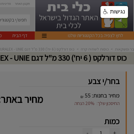
תקנון האתר
מדיניות 
נגישות
לחץ לצפיה בכל הקטגוריות שלנו
דף הבית
מ
בר ומשקאות
>
כוסות לשתיה קרה
>
כוס דורלקס ( 6 יח') 330 מ"ל דגם DURALEX - UNIE
כוס דורלקס ( 6 יח') 330 מ"ל דגם DURALEX - UNIE
בחר/י צבע
מחיר בחנות:
55
מחיר באתר:
₪
החיסכון שלך:
20%
הנחה
כמות
-
+
1