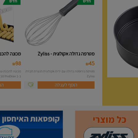
מטרפה גדולה אקולוגית - Zyliss
מכונה להכנת 
98
45
₪
₪
מטרפת נירוסטה גדולה עם ידית אקולוגית תוצרת חברת
Zyliss
ב-1 ProDicer מכונה להכנת...
הוסף לעגלה
הו