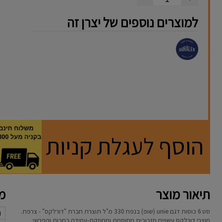
למוצרים נוספים של יצרן זה
הוסף לעגלת קניות
תיאור מוצר
מא
סט 6 כוסות דגם unie (שופ) בנפח 330 מ"ל תוצרת חברת "דורלקס" - צרפת.
נ
מוצרי דורלקס עשויים מזכוכית מחוסמת ומחוזקת-עמידה במכות והפרשי