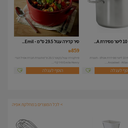
.
סיר קדירה עגול 29.5 ס"מ - Emil...
859
₪
סיר נירוסטה בנפח 10 ליטר מסידרת אטלס - תוצרת
סירקגירה עגול בקוטר 29.5 ס"מתוצרת חברת אמיל הנרי
Emile Henry סיר קדי...
סף לעגלה
הוסף לעגלה
> לכל המוצרים במחלקת אפיה