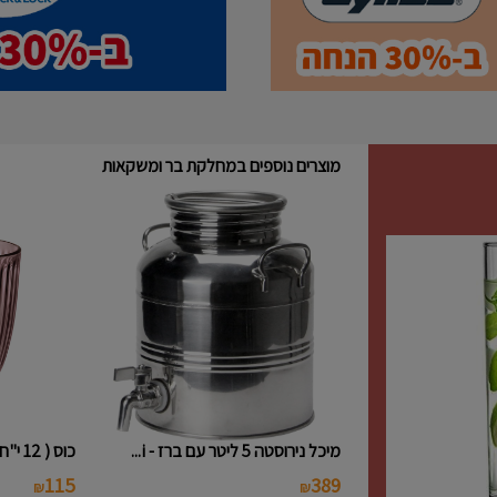
מוצרים נוספים במחלקת בר ומשקאות
מיכל נירוסטה 5 ליטר עם ברז - i...
כוס ( 12 י"ח ) נמוכה פסים צבעו...
115
389
₪
₪