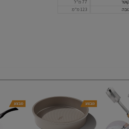
וטר
77 מ"ל
ובה
123 מ"מ