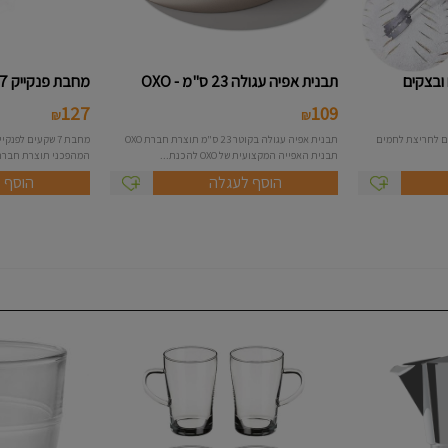
ובצקים
תבנית אפיה עגולה 23 ס"מ - OXO
מחבת פנקייק 7 שקעים אינדוקציה ...
127
109
₪
₪
ם לחריצת לחמים
תבנית אפיה עגולה בקוטר 23 ס"מ תוצרת חברת OXO
תבנית האפייה המקצועית של OXO להכנת...
המהפכני תוצרת חברת Roso סדרת.
הוסף לעגלה
הוסף 