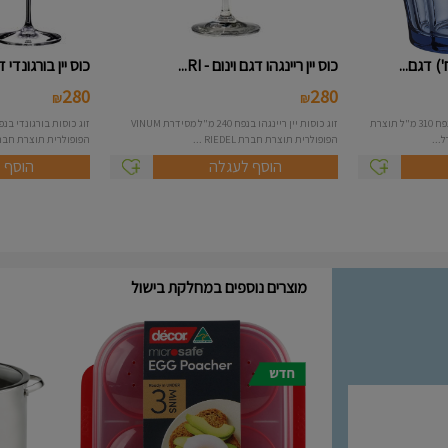
כוס יין ריינגהו דגם וינום - RI...
כוס יין בורגונדי דגם 
280
280
₪
₪
סט 6 כוסות גבוהות דגם פיקרדי בנפח 310 מ"ל תוצרת
זוג כוסות יין ריינגהו בנפח 240 מ"ל מסידרת VINUM
...
הפופולרית תוצרת חברת RIEDEL ...
הפופולרית תוצרת חברת DEL
הוסף לעגלה
הוסף 
מוצרים נוספים במחלקת בישול