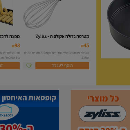
מטרפה גדולה אקולוגית - Zyliss
מכונה להכנת 
98
45
₪
₪
מטרפת נירוסטה גדולה עם ידית אקולוגית תוצרת חברת
Zyliss
ב-1 ProDicer מכונה להכנת...
הוסף לעגלה
הו