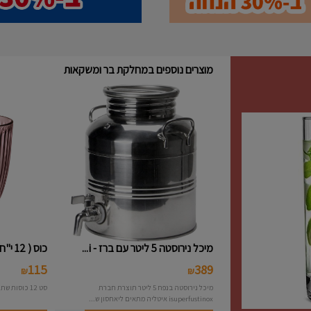
מוצרים נוספים במחלקת בר ומשקאות
מיכל נירוסטה 5 ליטר עם ברז - i...
כוס ( 12 י"ח ) נמוכה פסים צבעו...
115
389
₪
₪
מיכל נירוסטה בנפח 5 ליטר תוצרת חברת
סט 12 כוסות שתיה פסים צבעוני תוצרת חברת Bormioli
isuperfustinox איטליה מתאים ליאחסון ש...