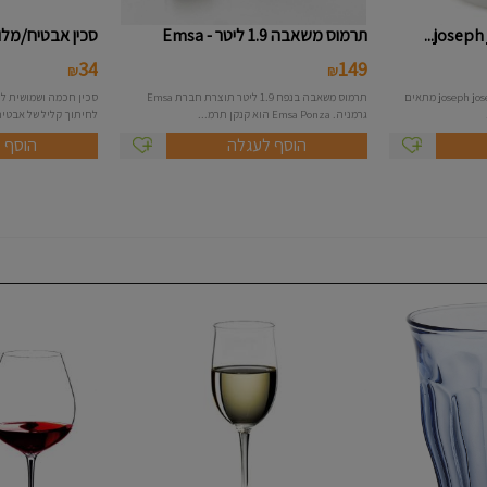
תרמוס משאבה 1.9 ליטר - Emsa
סכין אבטיח/מלון
34
149
₪
₪
סיר אורז למיקרו תוצרת חברת joseph joseph מתאים
תרמוס משאבה בנפח 1.9 ליטר תוצרת חברת Emsa
סכין חכמה ושמושית לח
גרמניה. Emsa Ponza הוא קנקן תרמ...
לחיתוך קליל של אבטיחי
הוסף לעגלה
הוסף 