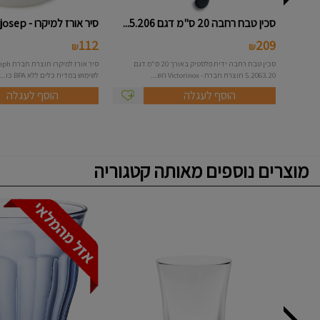
סכין טבח רחבה 20 ס"מ דגם 5.206...
סיר אורז למיקרו - joseph josep...
112
209
₪
₪
סכין טבח רחבה ידית פלסטיק באורך 20 ס"מ דגם
5.2063.20 תוצרת חברת - Victorinox הש...
לשימוש במדיח כלים ללא BPA כו...
הוסף לעגלה
הוסף לעגלה
מוצרים נוספים מאותה קטגוריה