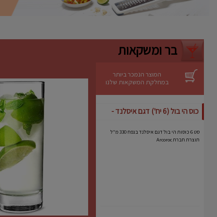
ניקוי קל
– ניתן לשטיפה ידנית מהירה.
יתרונות
אידיאלית לעוגות גבינה, מוסים וקינוחים
רגישים.
בר ומשקאות
מבטיחה תוצאה מקצועית גם באפייה
ביתית.
מותג אמין עם שנים של ניסיון בתחום כלי
האפייה.
המוצר הנמכר ביותר
במחלקת המשקאות שלנו
כוס הי בול (6 יח') דגם איסלנד -
Arcoroc
סט 6 כוסות הי בול דגם איסלנד בנפח 330 מ"ל
תוצרת חברת Arcoroc