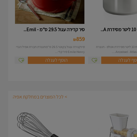
.
סיר קדירה עגול 29.5 ס"מ - Emil...
859
₪
סיר נירוסטה בנפח 10 ליטר מסידרת אטלס - תוצרת
סירקגירה עגול בקוטר 29.5 ס"מתוצרת חברת אמיל הנרי
Emile Henry סיר קדי...
סף לעגלה
הוסף לעגלה
> לכל המוצרים במחלקת אפיה