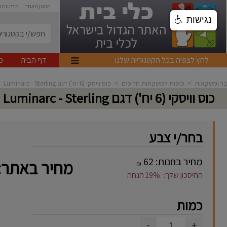
תקנון האתר
מדיניות 
נגישות
לחץ לצפיה בכל הקטגוריות שלנו
דף הבית
מ
בר ומשקאות
>
כוסות למשקאות חריפים
>
כוס וויסקי (6 יח') דגם Luminarc - Sterling
כוס וויסקי (6 יח') דגם Luminarc - Sterling
בחר/י צבע
מחיר בחנות:
62
מחיר באתר:
₪
החיסכון שלך:
19%
הנחה
כמות
-
+
1