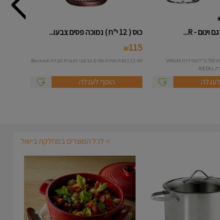
וינום - R...
כוס ( 12 י"ח ) נמוכה פסים צבעו...
115
₪
זוג כוסות בורגונדי בנפח 700 מ"ל מסידרת VINUM
סט 12 כוסות שתיה פסים צבעוני תוצרת חברת Bormioli
RIE
לעגלה
הוסף לעגלה
> לכל המוצרים במחלקת בישול