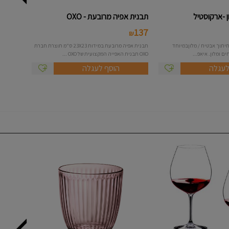
 -ארקוסטיל
תבנית אפיה מרובעת - OXO
137
₪
יתוך אבטיח / מלוןבמיוחד
תבנית אפיה מרובעת במידות 23X23 ס"מ תוצרת חברת
ם ומלון. איאפ...
OXO תבנית האפייה המקצועית של OXO ...
לעגלה
הוסף לעגלה