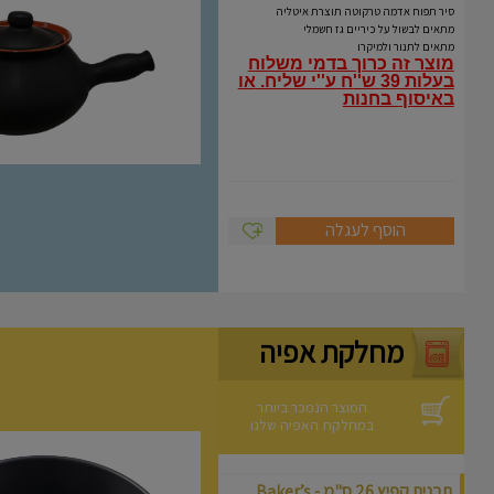
Coli
סיר תפוח אדמה טרקוטה תוצרת איטליה
מתאים לבשול על כיריים גז חשמלי
מתאים לתנור ולמיקרו
מוצר זה כרוך בדמי משלוח
בעלות 39 ש''ח ע''י שליח.
או
באיסוף בחנות
הוסף לעגלה
מחלקת אפיה
המוצר הנמכר ביותר
במחלקת האפיה שלנו
תבנית קפיץ 26 ס"מ - Baker’s