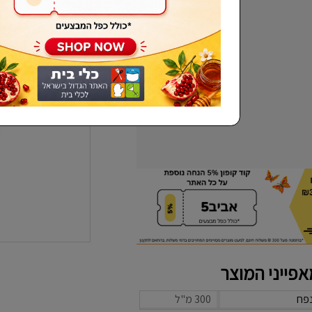
שכחתי סיסמא
פייני המוצר
פח
300 מ"ל