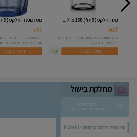
כוס דורלקס ( 6 יח' ) 160 מ"ל ...
כוס זכוכית דורלקס ( 6 יח') דגם...
51
27
₪
₪
סט 6 כוסות דגם ליס בנפח 160 מ"ל תוצרת חברת
"דורלקס" - צרפת. ...
חברת "דורלקס" - צרפת.מוצרי דורל
הוסף לעגלה
הוסף לעגלה
מחלקת בישול
מוצר השבוע
במחלקת הבישול שלנו
סיר תפוח אדמה טרקוטה - Fratelli