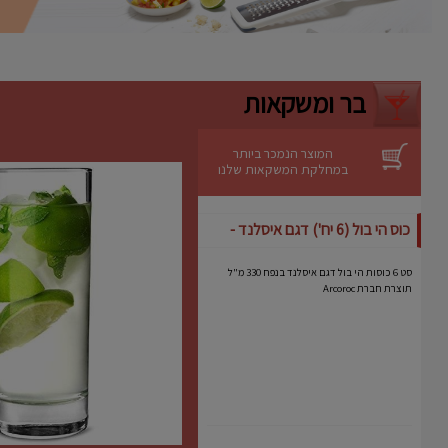
ניקוי קל
– ניתן לשטיפה ידנית מהירה.
יתרונות
אידיאלית לעוגות גבינה, מוסים וקינוחים
רגישים.
בר ומשקאות
מבטיחה תוצאה מקצועית גם באפייה
ביתית.
מותג אמין עם שנים של ניסיון בתחום כלי
האפייה.
המוצר הנמכר ביותר
במחלקת המשקאות שלנו
כוס הי בול (6 יח') דגם איסלנד -
Arcoroc
סט 6 כוסות הי בול דגם איסלנד בנפח 330 מ"ל
תוצרת חברת Arcoroc