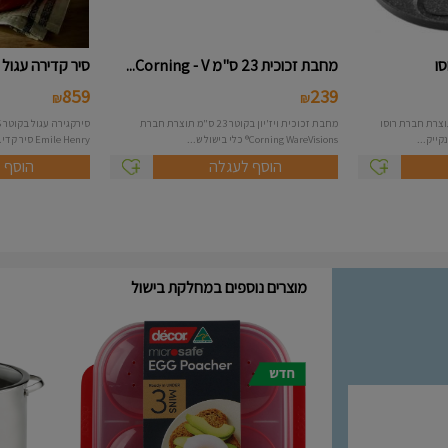
סו
מחבת זכוכית 23 ס"מ Corning - V...
סיר קדירה עגול 29.5 ס"מ - Emil...
859
239
₪
₪
וצרת חברת רוסו
מחבת זכוכית ויז'יון בקוטר 23 ס"מ תוצרת חברת
Corning WareVisions® כלי בישול ש...
Emile Henry סיר קדי...
הוסף לעגלה
הוסף 
מוצרים נוספים במחלקת בישול