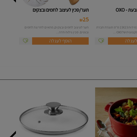
ת - OXO
תער/סכין לעיצוב לחמים ובצקים
25
₪
תבנית אפיה מרובעת במידות 23X23 ס"מ תוצרת חברת
תער לעיצוב לחמים ובצקים, מתאים לחריצת לחמים
ובגטים. סכין גילוח חדה...
לעגלה
הוסף לעגלה