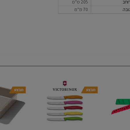
וחב
205 מ"מ
ובה
70 מ"מ