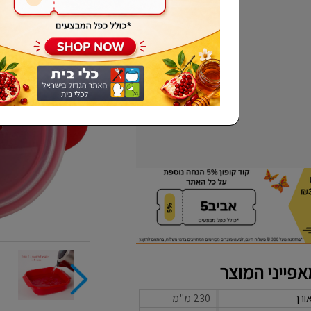
שכחתי סיסמא
פייני המוצר
ורך
230 מ"מ