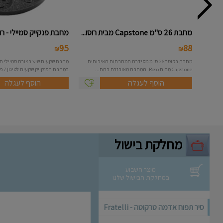
מחבת 26 ס"מ Capstone מבית רוסו...
מחבת פנקייק סמיילי - רו
95
88
₪
₪
מחבת בקוטר 26 ס"מ מסידרת המחבתות האיכותית
מחבת שקעים שיש בצורת סמיילי ת
Capstone מבית Roso. המחבת מאובזרת בתח...
במחבת הפנקייק שקעים לטיגון 7 פנקייק...
הוסף לעגלה
הוסף לעגלה
מחלקת בישול
מוצר השבוע
במחלקת הבישול שלנו
סיר תפוח אדמה טרקוטה - Fratelli