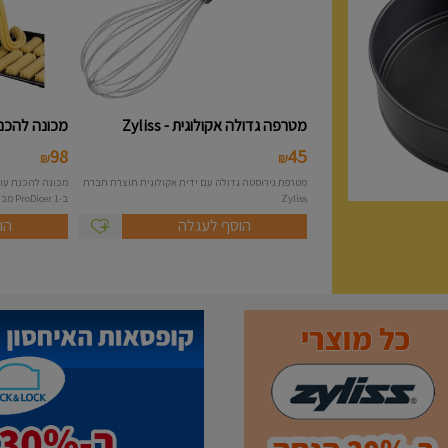
מטרפה גדולה אקולוגית - Zyliss
מכונה להכנת 
98
45
₪
₪
מטרפת נירוסטה גדולה עם ידית אקולוגית תוצרת חברת
Zyliss
ב-1 ProDicer מכונה להכנת...
הוסף לעגלה
הו