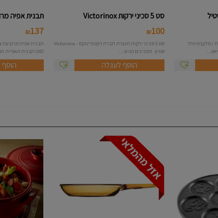
טיל
סט 5 סכיני ירקות Victorinox
תבנית אפיה מרובע
137
100
₪
₪
 / מלוןבמיוחד
סט 5 סכיני ירקות תוצרת חברת ויקטורינוקס - Victorinox
אפ...
שוויץ. הסכינים מגיעי...
OXO תבנית האפייה המקצועית של OXO ...
הוסף לעגלה
הוסף 