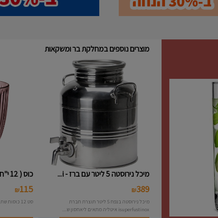
מוצרים נוספים במחלקת בר ומשקאות
מיכל נירוסטה 5 ליטר עם ברז - i...
כוס ( 12 י"ח ) נמוכה פסים צבעו...
115
389
₪
₪
מיכל נירוסטה בנפח 5 ליטר תוצרת חברת
סט 12 כוסות שתיה פסים צבעוני תוצרת חברת Bormioli
isuperfustinox איטליה מתאים ליאחסון ש...