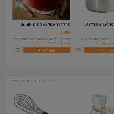
.
סיר קדירה עגול 29.5 ס"מ - Emil...
859
₪
סיר נירוסטה בנפח 10 ליטר מסידרת אטלס - תוצרת
סירקגירה עגול בקוטר 29.5 ס"מתוצרת חברת אמיל הנרי
Emile Henry סיר קדי...
סף לעגלה
הוסף לעגלה
> לכל המוצרים במחלקת אפיה