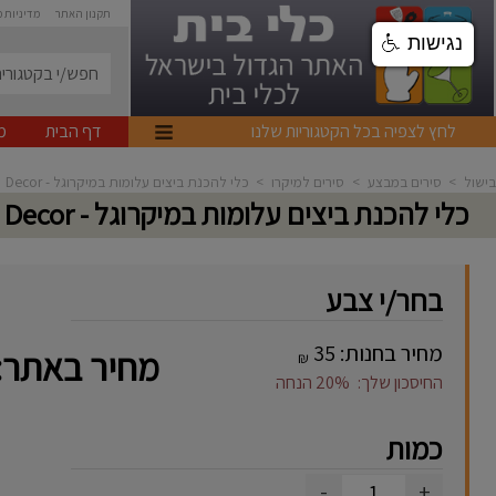
תקנון האתר
מדיניות 
נגישות
לחץ לצפיה בכל הקטגוריות שלנו
דף הבית
מ
בישול
>
סירים במבצע
>
סירים למיקרו
>
כלי להכנת ביצים עלומות במיקרוגל - Decor
כלי להכנת ביצים עלומות במיקרוגל - Decor
בחר/י צבע
מחיר בחנות:
35
מחיר באתר:
₪
החיסכון שלך:
20%
הנחה
כמות
-
+
1