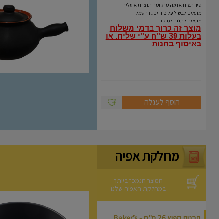
Coli
סיר תפוח אדמה טרקוטה תוצרת איטליה
מתאים לבשול על כיריים גז חשמלי
מתאים לתנור ולמיקרו
מוצר זה כרוך בדמי משלוח
בעלות 39 ש''ח ע''י שליח.
או
באיסוף בחנות
הוסף לעגלה
מחלקת אפיה
המוצר הנמכר ביותר
במחלקת האפיה שלנו
תבנית קפיץ 26 ס"מ - Baker’s