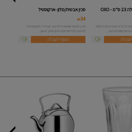
- OXO
סכין אבטיח/מלון -ארקוסטיל
34
₪
תבנית אפיה עגולה בקוטר 23 ס"מ תוצרת חברת OXO
סכין חכמה ושמושית לחיתוך אבטיח / מלוןבמיוחד
 להכנת...
לחיתוך קליל של אבטיחים ומלון. איאפ...
לעגלה
הוסף לעגלה