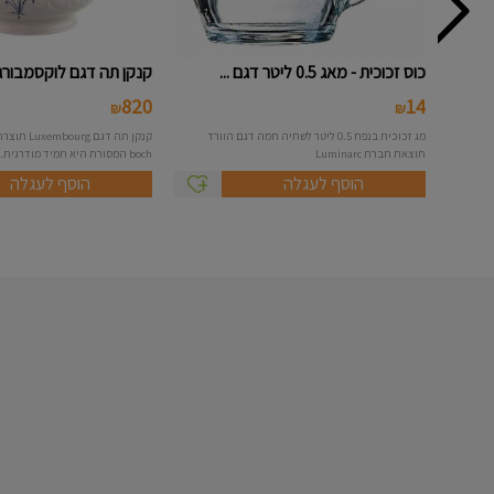
כוס זכוכית - מאג 0.5 ליטר דגם ...
קנקן תה דגם לוקסמבורג - Viller
820
14
₪
₪
מג זכוכית בנפח 0.5 ליטר לשתיה חמה דגם הוורד
תוצאת חברת Luminarc
boch המסורת היא תמיד מודרנית.ע...
הוסף לעגלה
הוסף לעגלה