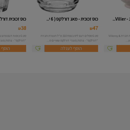
...
כוס זכוכית - מאג דורלקס ( 6 י...
כוס זכוכית דורלקס ( 6 יח')
38
47
₪
₪
קנקן תה דגם Luxembourg תוצרת חברת Villeroy &
סט 6 ספלים דגם ליס בנפח 310 מ"ל תוצרת חברת
"דורלקס" - צרפת.מוצרי דורלקס עשויים מ...
"דורלקס" - צרפת.מוצרי
הוסף לעגלה
הוסף 