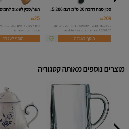
סכין טבח רחבה 20 ס"מ דגם 5.206...
תער/סכין לעיצוב לחמים 
25
209
₪
₪
סכין טבח רחבה ידית פלסטיק באורך 20 ס"מ דגם
תער לעיצוב לחמים ובצקים, מתאי
5.2063.20 תוצרת חברת - Victorinox הש...
ובגטים. סכין גילוח חדה...
הוסף לעגלה
הוסף לעגלה
מוצרים נוספים מאותה קטגוריה