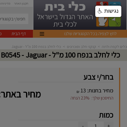
תקנון האתר
מדיניות 
נגישות
לחץ לצפיה בכל הקטגוריות שלנו
דף הבית
מ
כלים לקפה ולתה
>
קנקני חלב וסוכרונים
>
כלי לחלב בנפח 100 מ"ל - Jaguar
כלי לחלב בנפח 100 מ"ל - Jaguar
- B0545
בחר/י צבע
מחיר בחנות:
13
מחיר באתר:
₪
החיסכון שלך:
23%
הנחה
כמות
-
+
1