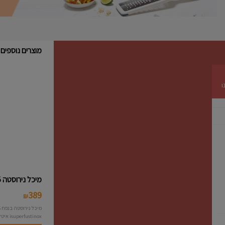
בר ומשקאות
המוצר הנמכר ביותר
במחלקת המשקאות שלנו
כוס הי בול (6 יח') דגם איסלנד -
Arcoroc
סט 6 כוסות הי בול דגם איסלנד בנפח 330 מ"ל
תוצרת חברת Arcoroc