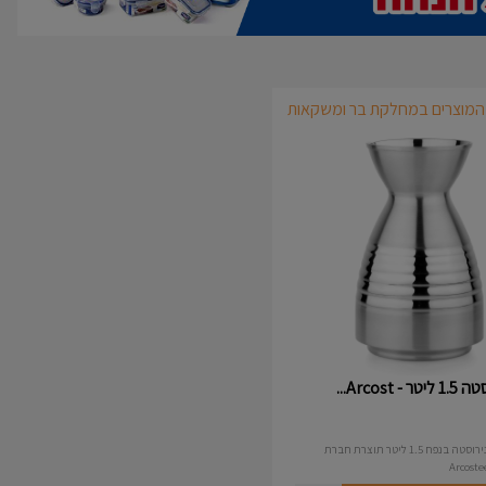
> לכל המוצרים במחלקת בר ומשקאות
קנקן נירוסטה 1.5 ליטר - Arcost...
119
₪
קנקן / קראפ נירוסטה בנפח 1.5 ליטר תוצרת חברת
ארקוסטיל - Arcosteel