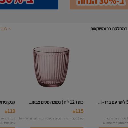
מוצרים נוספים במחלקת בר ומשקאות
מיכל נירוסטה 5 ליטר עם ברז - i...
כוס ( 12 י"ח ) נמוכה פסים צבעו...
115
389
₪
₪
מיכל נירוסטה בנפח 5 ליטר תוצרת חברת
סט 12 כוסות שתיה פסים צבעוני תוצרת חברת Bormioli
isuperfustinox איטליה מתאים ליאחסון ש...