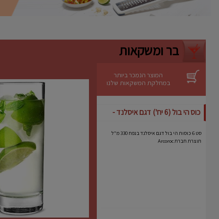
ניקוי קל
– ניתן לשטיפה ידנית מהירה.
יתרונות
אידיאלית לעוגות גבינה, מוסים וקינוחים
רגישים.
בר ומשקאות
מבטיחה תוצאה מקצועית גם באפייה
ביתית.
מותג אמין עם שנים של ניסיון בתחום כלי
האפייה.
המוצר הנמכר ביותר
במחלקת המשקאות שלנו
כוס הי בול (6 יח') דגם איסלנד -
Arcoroc
סט 6 כוסות הי בול דגם איסלנד בנפח 330 מ"ל
תוצרת חברת Arcoroc