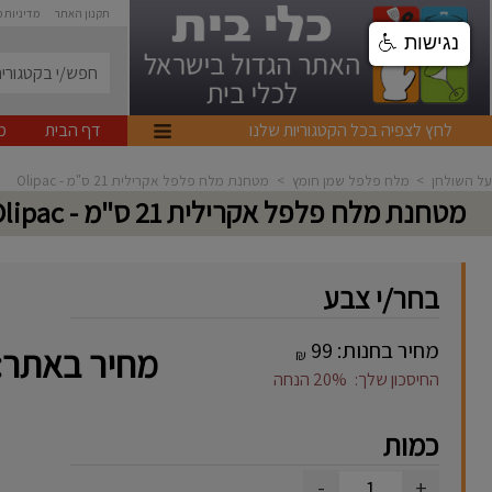
תקנון האתר
מדיניות 
נגישות
לחץ לצפיה בכל הקטגוריות שלנו
דף הבית
מ
על השולחן
>
מלח פלפל שמן חומץ
>
מטחנת מלח פלפל אקרילית 21 ס"מ - Olipac
מטחנת מלח פלפל אקרילית 21 ס"מ - Olipac
בחר/י צבע
מחיר בחנות:
99
מחיר באתר:
₪
החיסכון שלך:
20%
הנחה
כמות
-
+
1