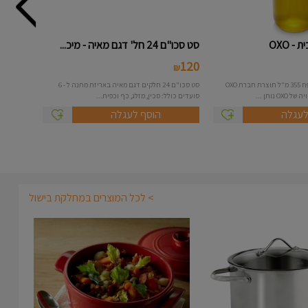
- OXO
סט סכו"ם 24 חל' דגם מאיה - מיכ...
120
₪
בקבוק שמן זכוכית בנפח 355 מ"ל תוצרת חברת OXO
סט סכו"ם 24 חלקים דגם מאיה באריזת מתנה ל - 6
נותן ...
סועדים כולל: סכין, מזלג, כף וכפית...
לעגלה
הוסף לעגלה
> לכל המוצרים במחלקת בישול