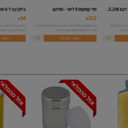
סיר קוסקוס 9 ליטר - סולתם
בלוק עץ ל-6 סכינים - Roso
94
312
₪
₪
סכין טבח רחבה ידית פלסטיק באורך 20 ס"מ דגם
סיר קוסקוס בנפח 9 ליטר (מסננת בנפח 6 ליטר)תוצרת
בלוק עץ לסכינים תוצר
חברת סולתם סולתם תכננה סדרה...
עץ במראה טבעי עם סיבי
הוסף לעגלה
הוסף 