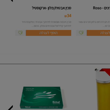
סכין אבטיח/מלון -ארקוסטיל
34
₪
ת חברת רוסו בלוק סכינים עשוי
סכין חכמה ושמושית לחיתוך אבטיח / מלוןבמיוחד
 פו...
לחיתוך קליל של אבטיחים ומלון. איאפ...
לעגלה
הוסף לעגלה