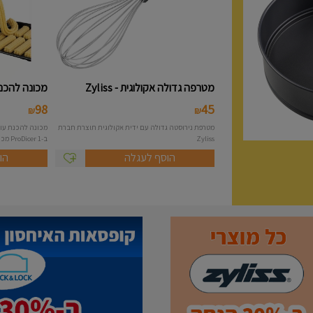
מטרפה גדולה אקולוגית - Zyliss
מכונה להכנת 
98
45
₪
₪
מטרפת נירוסטה גדולה עם ידית אקולוגית תוצרת חברת
Zyliss
ב-1 ProDicer מכונה להכנת...
הוסף לעגלה
הו