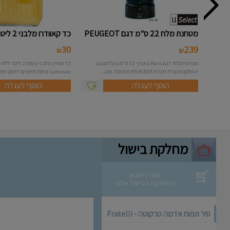
מטחנת מלח 22 ס"מ דגם PEUGEOT
כד קאוודרו מלבני 2 ליטר ללא יד...
-...
30
239
₪
₪
מטחנת מלח דגם Paris באורך 22 ס"מ בעל מנגנון
כד שתיה מלבני בנפ
יו-סלקטתוצרת חברת PEUGEOT מצרפת. מנג...
Luminarc צרפת מתאים לדופן המקרר
הוסף לעגלה
הוסף לעגלה
מחלקת בישול
מוצר השבוע
במחלקת הבישול שלנו
סיר תפוח אדמה טרקוטה - Fratelli