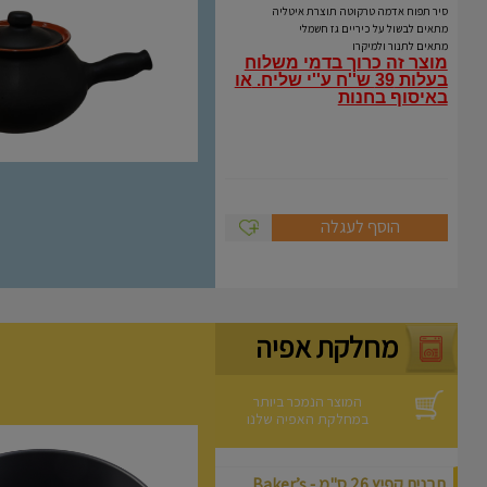
Coli
סיר תפוח אדמה טרקוטה תוצרת איטליה
מתאים לבשול על כיריים גז חשמלי
מתאים לתנור ולמיקרו
מוצר זה כרוך בדמי משלוח
בעלות 39 ש''ח ע''י שליח.
או
באיסוף בחנות
הוסף לעגלה
מחלקת אפיה
המוצר הנמכר ביותר
במחלקת האפיה שלנו
תבנית קפיץ 26 ס"מ - Baker’s