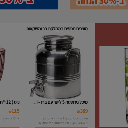
מוצרים נוספים במחלקת בר ומשקאות
מיכל נירוסטה 5 ליטר עם ברז - i...
כוס ( 12 י"ח ) נמוכה פסים צבעו...
115
389
₪
₪
מיכל נירוסטה בנפח 5 ליטר תוצרת חברת
סט 12 כוסות שתיה פסים צבעוני תוצרת חברת Bormioli
isuperfustinox איטליה מתאים ליאחסון ש...