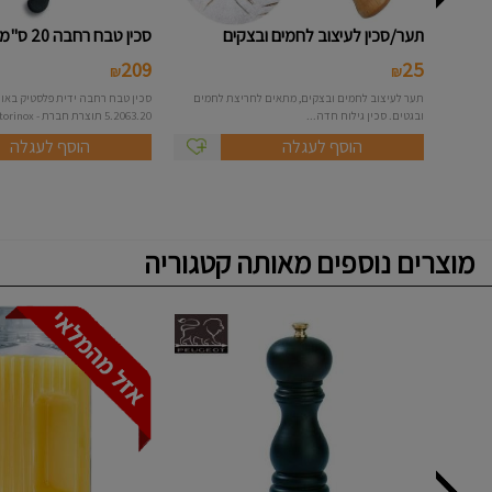
תער/סכין לעיצוב לחמים ובצקים
סכין טבח רחבה 20 ס"מ דגם 5.206...
209
25
₪
₪
תער לעיצוב לחמים ובצקים, מתאים לחריצת לחמים
ובגטים. סכין גילוח חדה...
5.2063.20 תוצרת חברת - Victorinox הש...
הוסף לעגלה
הוסף לעגלה
מוצרים נוספים מאותה קטגוריה