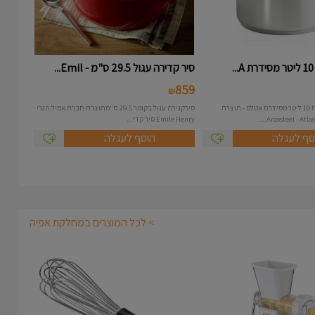
.
סיר קדירה עגול 29.5 ס"מ - Emil...
859
₪
סיר נירוסטה בנפח 10 ליטר מסידרת אטלס - תוצרת
סירקגירה עגול בקוטר 29.5 ס"מתוצרת חברת אמיל הנרי
Emile Henry סיר קדי...
סף לעגלה
הוסף לעגלה
> לכל המוצרים במחלקת אפיה