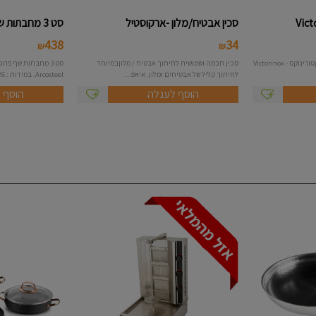
סכין אבטיח/מלון -ארקוסטיל
סט 3 מחבתות שף נירוסטה פרופשיו...
438
34
₪
₪
סט 5 סכיני ירקות תוצרת חברת ויקטורינוקס - Victorinox
סכין חכמה ושמושית לחיתוך אבטיח / מלוןבמיוחד
סט 3 מחבתות שף פר
לחיתוך קליל של אבטיחים ומלון. איאפ...
Arcosteel. במידות : 20,24,26...
הוסף לעגלה
הוסף 