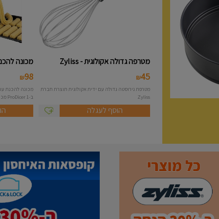
מטרפה גדולה אקולוגית - Zyliss
מכונה להכנת 
98
45
₪
₪
מטרפת נירוסטה גדולה עם ידית אקולוגית תוצרת חברת
Zyliss
ב-1 ProDicer מכונה להכנת...
הוסף לעגלה
הו