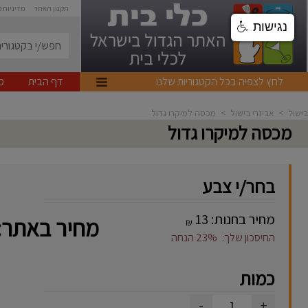
תקנון האתר
מדיניות 
נגישות
לחץ לצפיה בכל הקטגוריות שלנו
דף הבית
מ
בישול
>
אביזרי בישול
>
מכסה למיקרו גדול
מכסה למיקרו גדול
בחר/י צבע
מחיר בחנות:
13
מחיר באתר:
₪
החיסכון שלך:
23%
הנחה
כמות
-
+
1