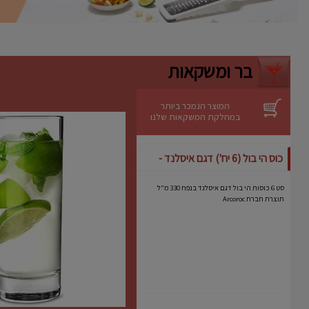
ניקוי קל
– ניתן לשטיפה ידנית מהירה.
יתרונות
אידיאלית לעוגות גבינה, מוסים וקינוחים
רגישים.
בר ומשקאות
מבטיחה תוצאה מקצועית גם באפייה
ביתית.
מותג אמין עם שנים של ניסיון בתחום כלי
האפייה.
המוצר הנמכר ביותר
במחלקת המשקאות שלנו
כוס הי בול (6 יח') דגם איסלנד -
Arcoroc
סט 6 כוסות הי בול דגם איסלנד בנפח 330 מ"ל
תוצרת חברת Arcoroc