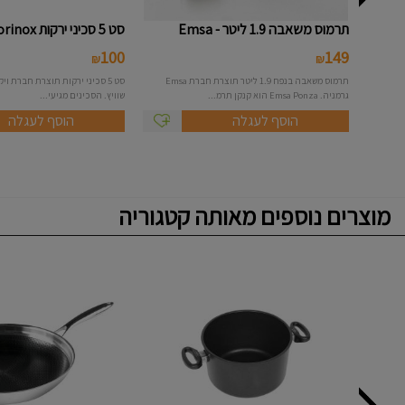
תרמוס משאבה 1.9 ליטר - Emsa
סט 5 סכיני ירקות Victorinox
100
149
₪
₪
תרמוס משאבה בנפח 1.9 ליטר תוצרת חברת Emsa
גרמניה. Emsa Ponza הוא קנקן תרמ...
שוויץ. הסכינים מגיעי...
הוסף לעגלה
הוסף לעגלה
מוצרים נוספים מאותה קטגוריה