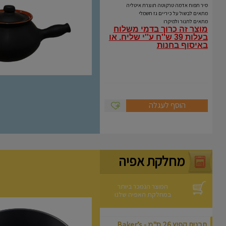
Coli
סיר תפוח אדמה טרקוטה תוצרת איטליה
מתאים לבשול על כיריים גז חשמלי
מתאים לתנור ולמיקרו
מוצר זה כרוך בדמי משלוח
בעלות 39 ש''ח ע''י שליח.
או
באיסוף בחנות
הוסף לעגלה
מחלקת אפיה
המוצר הנמכר ביותר
במחלקת האפיה שלנו
תבנית קפיץ 26 ס"מ - Baker’s