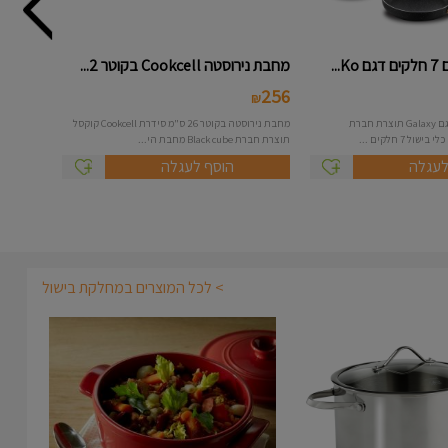
..
מחבת נירוסטה Cookcell בקוטר 2...
256
₪
סט סירים 7 חלקים מדגם Galaxy תוצרת חברת
מחבת נירוסטה בקוטר 26 ס"מ סידרת Cookcell קוקסל
תוצרת חברת Black cube מחבת הי...
לעגלה
הוסף לעגלה
> לכל המוצרים במחלקת בישול