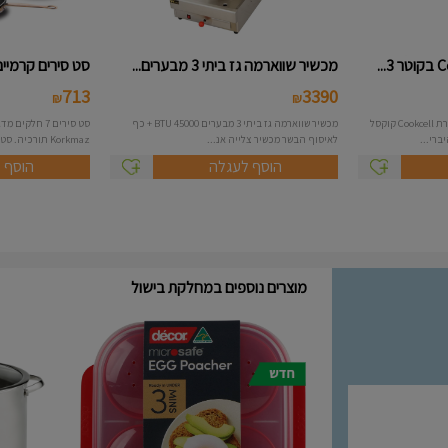
מכשיר שווארמה גז ביתי 3 מבערים...
סט סירים קרמיים 7 חלקים דגם Ko.
713
3390
₪
₪
מחבת נירוסטה בקוטר 30 ס"מ סידרת Cookcell קוקסל
מכשיר שווארמה גז ביתי 3 מבערים 45000 BTU + כף
לאיסוף הבשר מכשיר צלייה אנ...
Korkmaz תורכיה. סט כלי בישול 7 חלקים ...
הוסף לעגלה
הוסף 
מוצרים נוספים במחלקת בישול