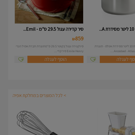
.
סיר קדירה עגול 29.5 ס"מ - Emil...
859
₪
סיר נירוסטה בנפח 10 ליטר מסידרת אטלס - תוצרת
סירקגירה עגול בקוטר 29.5 ס"מתוצרת חברת אמיל הנרי
Emile Henry סיר קדי...
סף לעגלה
הוסף לעגלה
> לכל המוצרים במחלקת אפיה