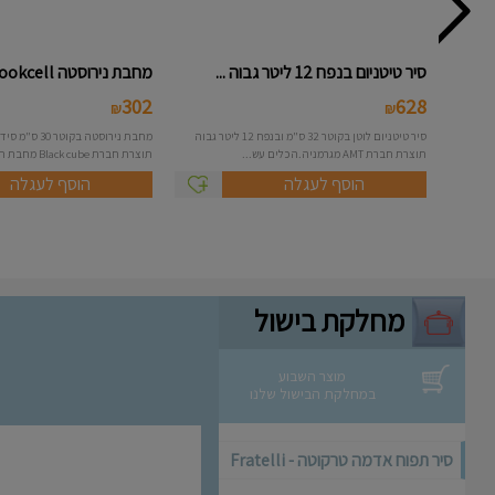
סיר טיטניום בנפח 12 ליטר גבוה ...
מחבת נירוסטה Cookcell בקוטר 3...
302
628
₪
₪
סיר טיטניום לוטן בקוטר 32 ס"מ ובנפח 12 ליטר גבוה
תוצרת חברת AMT מגרמניה.הכלים עש...
תוצרת חברת Black cube מחבת היברי...
הוסף לעגלה
הוסף לעגלה
מחלקת בישול
מוצר השבוע
במחלקת הבישול שלנו
סיר תפוח אדמה טרקוטה - Fratelli