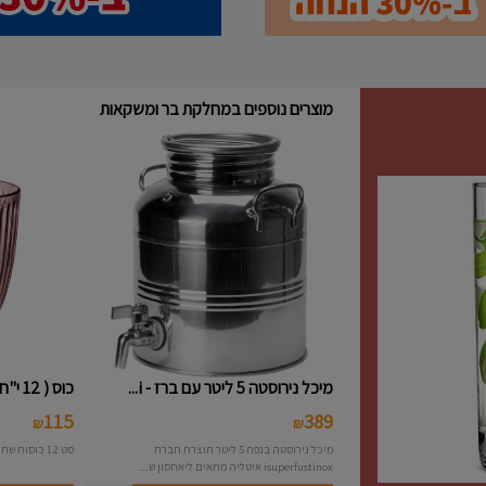
מוצרים נוספים במחלקת בר ומשקאות
מיכל נירוסטה 5 ליטר עם ברז - i...
כוס ( 12 י"ח ) נמוכה פסים צבעו...
115
389
₪
₪
מיכל נירוסטה בנפח 5 ליטר תוצרת חברת
סט 12 כוסות שתיה פסים צבעוני תוצרת חברת Bormioli
isuperfustinox איטליה מתאים ליאחסון ש...