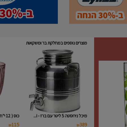
מוצרים נוספים במחלקת בר ומשקאות
מיכל נירוסטה 5 ליטר עם ברז - i...
כוס ( 12 י"ח ) נמוכה פסים צבעו...
115
389
₪
₪