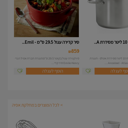
.
סיר קדירה עגול 29.5 ס"מ - Emil...
859
₪
סיר נירוסטה בנפח 10 ליטר מסידרת אטלס - תוצרת
סירקגירה עגול בקוטר 29.5 ס"מתוצרת חברת אמיל הנרי
Emile Henry סיר קדי...
סף לעגלה
הוסף לעגלה
> לכל המוצרים במחלקת אפיה