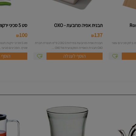
תבנית אפיה מרובעת - OXO
סט 5 סכיני ירקות Victorinox
100
137
₪
₪
 בלוק סכינים עשוי
תבנית אפיה מרובעת במידות 23X23 ס"מ תוצרת חברת
OXO תבנית האפייה המקצועית של OXO ...
שוויץ. הסכינים מגיעי...
הוסף לעגלה
הוסף 