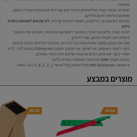
אותנטי.
חומרים: מכונת קפה מאלומיניום ברמת מזון עם ידית ארגונומית ועמידה בחום,
שסתום בטיחות ואטם סיליקון .
מתאים לשימוש על כיריים גז, חשמל וזכוכית קרמית.
לא מתאים לשטיפה במדיח
כלים
.
הכנת קפה: מלאו את הדוד במים עד לשסתום הבטיחות, הכניסו את המשפך
והוסיפו את הקפה הטחון, מבלי להדק.
סגרו את קנקן המוקה והניחו אותו על הכיריים. המתינו לחליטת הקפה ותיהנו!
ניקוי: לאחר השימוש, יש לשטוף את מכונת הקפה Italexpress במים בלבד, ללא
חומרי ניקוי. אם אתם רוצים שהקפה שלכם יהיה תמיד מושלם,
מכונת הקפה
אינה
מתאימה לשטיפה במדיח כלים.
וריאציות: Pezzetti Italexpress זמינה בגדלים של 1, 2, 3, 6, 9 ו-14 כוסות
מוצרים במבצע