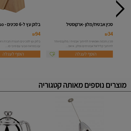
סכין אבטיח/מלון -ארקוסטיל
בלוק עץ ל-6 סכינים - Roso
94
34
₪
₪
סכין חכמה ושמושית לחיתוך אבטיח / מלוןבמיוחד
בלוק עץ לסכינים תוצרת חברת רוסו
לחיתוך קליל של אבטיחים ומלון. איאפ...
עץ במראה טבעי עם סיבי פו...
הוסף לעגלה
הוסף לעגלה
מוצרים נוספים מאותה קטגוריה