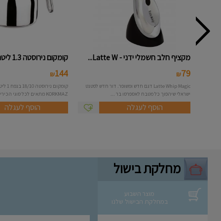
מקציף חלב חשמלי ידני - Latte W...
קומקום נירוסטה 1.3 ליטר דגם -...
144
79
₪
₪
Latte Whip Magic דגם חדש ומשופר. דור חדש לפטנט
קומקום נ
ישראלי שיהפוך כל מטבח לאספרסו בר ...
KORKMAZ מתאים לכל סוגי הכיריים ...
הוסף לעגלה
הוסף לעגלה
מחלקת בישול
מוצר השבוע
במחלקת הבישול שלנו