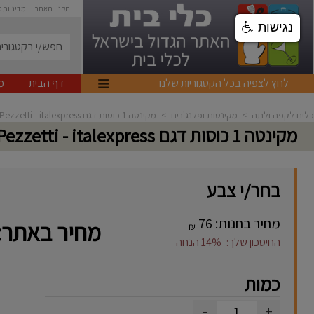
תקנון האתר
מדיניות 
נגישות
לחץ לצפיה בכל הקטגוריות שלנו
דף הבית
מ
כלים לקפה ולתה
>
מקינטות ופלנג'רים
>
מקינטה 1 כוסות דגם Pezzetti - italexpress
מקינטה 1 כוסות דגם Pezzetti - italexpress
בחר/י צבע
מחיר בחנות:
76
מחיר באתר:
₪
החיסכון שלך:
14%
הנחה
כמות
-
+
1