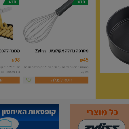
מטרפה גדולה אקולוגית - Zyliss
מכונה להכנת 
98
45
₪
₪
מטרפת נירוסטה גדולה עם ידית אקולוגית תוצרת חברת
Zyliss
ב-1 ProDicer מכונה להכנת...
הוסף לעגלה
הו