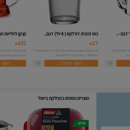
כוס זכוכית דורלקס ( 6 יח') דגם...
קנקן לחליטת תה 1.8 ליטר - Sima
102
27
₪
₪
ירוסטה 18/10 בנפח 1 ליטר תוצרת חברת -
סט 6 כוסות דגם אוניברסל בנפח 220 מ"ל תוצרת חברת
"דורלקס" - צרפת.מוצרי דורלקס עשו...
Simax קנקן תה מזכוכית של ...
הוסף לעגלה
הוסף 
מוצרים נוספים במחלקת בישול