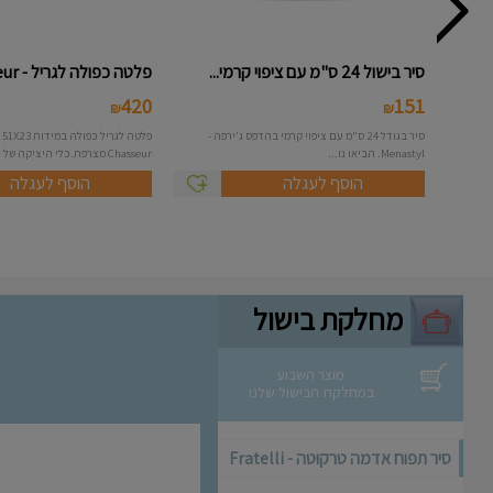
סיר בישול 24 ס"מ עם ציפוי קרמי...
פלטה כפולה לגריל - Chasseur
420
151
₪
₪
סיר בגודל 24 ס"מ עם ציפוי קרמי בהדפס ג'ירפה -
פל
Menastyl. הביאו נו...
Chasseur מצרפת.כלי היציקה של חברת ...
הוסף לעגלה
הוסף לעגלה
מחלקת בישול
מוצר השבוע
במחלקת הבישול שלנו
סיר תפוח אדמה טרקוטה - Fratelli