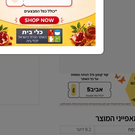
שכחתי סיסמא
פייני המוצר
פח
8.2 ליטר