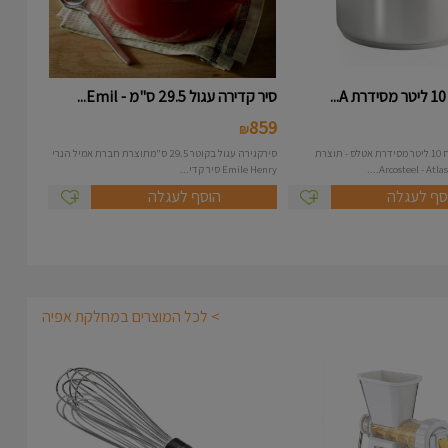
.
סיר קדירה עגול 29.5 ס"מ - Emil...
859
₪
סיר נירוסטה בנפח 10 ליטר מסידרת אטלס - תוצרת
סירקגירה עגול בקוטר 29.5 ס"מתוצרת חברת אמיל הנרי
Emile Henry סיר קדי...
סף לעגלה
הוסף לעגלה
> לכל המוצרים במחלקת אפיה