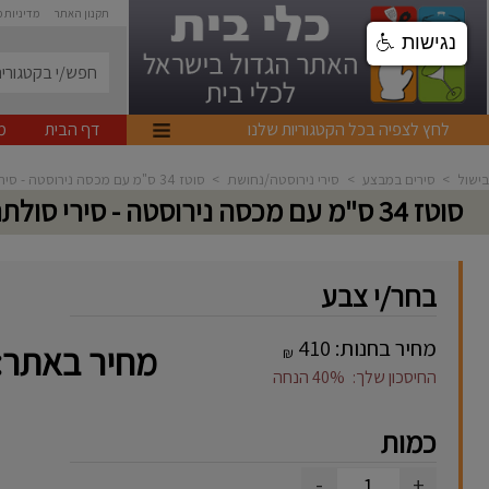
תקנון האתר
מדיניות 
נגישות
לחץ לצפיה בכל הקטגוריות שלנו
דף הבית
מ
בישול
>
סירים במבצע
>
סירי נירוסטה/נחושת
>
סוטז 34 ס"מ עם מכסה נירוסטה - סירי סולתם דגם אלון
סוטז 34 ס"מ עם מכסה נירוסטה - סירי סולתם דגם אלון
בחר/י צבע
מחיר בחנות:
410
מחיר באתר:
₪
החיסכון שלך:
40%
הנחה
כמות
-
+
1