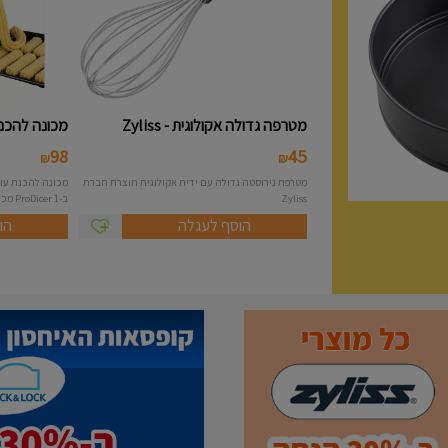
מטרפה גדולה אקולוגית - Zyliss
מכונה להכנת 
98
45
₪
₪
מטרפת נירוסטה גדולה עם ידית אקולוגית תוצרת חברת
Zyliss
ב-1 ProDicer מכונה להכנת...
הוסף לעגלה
הו