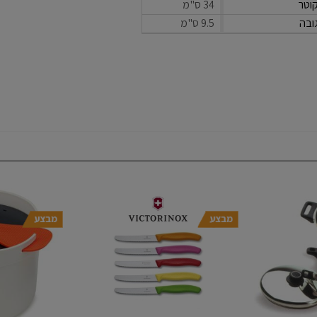
וטר
34 ס"מ
ובה
9.5 ס"מ