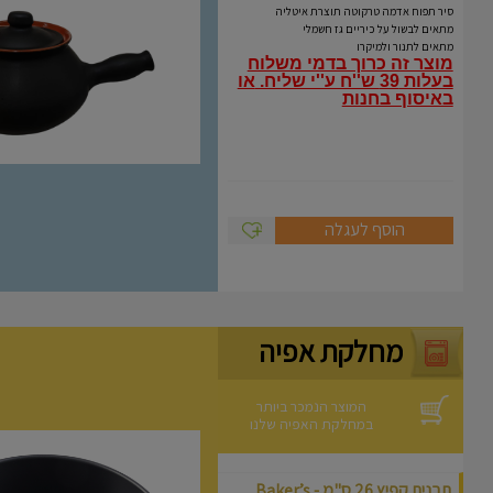
Coli
סיר תפוח אדמה טרקוטה תוצרת איטליה
מתאים לבשול על כיריים גז חשמלי
מתאים לתנור ולמיקרו
מוצר זה כרוך בדמי משלוח
בעלות 39 ש''ח ע''י שליח.
או
באיסוף בחנות
הוסף לעגלה
מחלקת אפיה
המוצר הנמכר ביותר
במחלקת האפיה שלנו
תבנית קפיץ 26 ס"מ - Baker’s