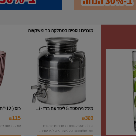
מוצרים נוספים במחלקת בר ומשקאות
מיכל נירוסטה 5 ליטר עם ברז - i...
כוס ( 12 י"ח ) נמוכה פסים צבעו...
115
389
₪
₪
מיכל נירוסטה בנפח 5 ליטר תוצרת חברת
סט 12 כוסות שתיה פסים צבעוני תוצרת חברת Bormioli
isuperfustinox איטליה מתאים ליאחסון ש...