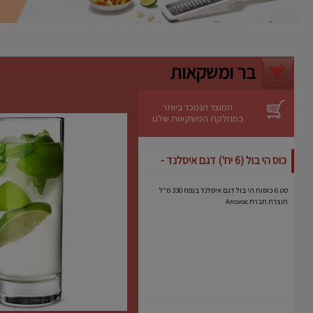
ניקוי קל
– ניתן לשטיפה ידנית מהירה.
יתרונות
אידיאלית לעוגות גבינה, מוסים וקינוחים
רגישים.
בר ומשקאות
מבטיחה תוצאה מקצועית גם באפייה
ביתית.
מותג אמין עם שנים של ניסיון בתחום כלי
האפייה.
המוצר הנמכר ביותר
במחלקת המשקאות שלנו
כוס הי בול (6 יח') דגם איסלנד -
Arcoroc
סט 6 כוסות הי בול דגם איסלנד בנפח 330 מ"ל
תוצרת חברת Arcoroc