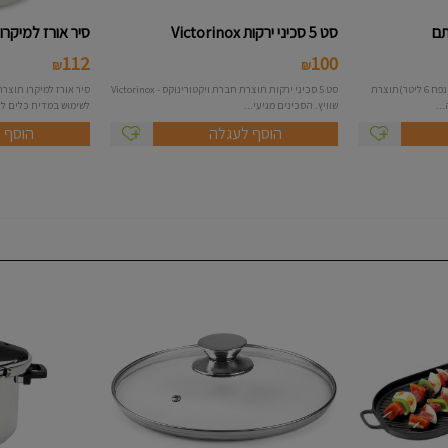
סט 5 סכיני ירקות Victorinox
סיר אורז למיקרו - joseph josep
112
100
₪
₪
סיר קוסקוס בנפח 9 ליטר (מסננת בנפח 6 ליטר)תוצרת
סט 5 סכיני ירקות תוצרת חברת ויקטורינוקס - Victorinox
..
שוויץ. הסכינים מגיעי...
לשימוש במדיח כלים ללא BPA כו
הוסף לעגלה
הוסף 