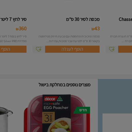
מכסה לסיר 30 ס"מ
סיר לחץ 7 ליטר - Roso
360
43
₪
₪
טה לגריל כפולה במידות 51X23 ס"מ תוצרת חברת
מכסה מזכוכית מחוסמת עם טבעת חיזוק מנירוסטה
בקוטר 30 ס"מ למניעת שבר ממכות,עמידות...
מסדרת ROSO Silver PRO מאפשר...
הוסף לעגלה
הוסף 
מוצרים נוספים במחלקת בישול