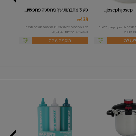
...
סט 3 מחבתות שף נירוסטה פרופשיו...
438
₪
סיר אורז למיקרו תוצרת חברת joseph joseph מתאים
סט 3 מחבתות שף פרופשיונל נירוסטה תוצרת חברת
...
Arcosteel. במידות : 20,24,26...
לעגלה
הוסף לעגלה