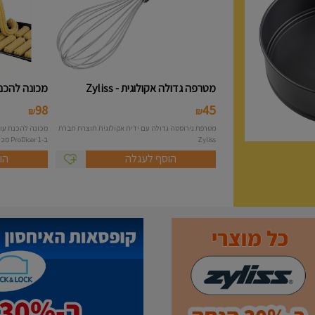
מטרפה גדולה אקולוגית - Zyliss
מכונה להכנת 
98
45
₪
₪
מטרפת נירוסטה גדולה עם ידית אקולוגית תוצרת חברת
Zyliss
ב-1 ProDicer מכונה להכנת...
הוסף לעגלה
הו