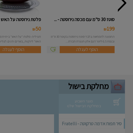
סוטז 30 ס"מ עם מכסה נירוסטה - ...
פלטת נירוסטה על האש בי
50
199
₪
₪
התמונה להמחשה בלבד סוטז נירוסטה בקוטר 30 ס"מ
חציליה- פלטת "על האש" ביתית פ
ובנפח 6.5 ליטר דגם אלון תוצרת חברת...
האש" לירקות , בשרים ודגים.לצליה.
הוסף לעגלה
הוסף לעגלה
מחלקת בישול
מוצר השבוע
במחלקת הבישול שלנו
סיר תפוח אדמה טרקוטה - Fratelli