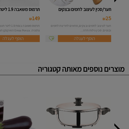
תער/סכין לעיצוב לחמים ובצקים
תרמוס משאבה 1.9 ליטר - Emsa
149
25
₪
₪
תער לעיצוב לחמים ובצקים, מתאים לחריצת לחמים
ובגטים. סכין גילוח חדה...
גרמניה. Emsa Ponza הוא קנקן תרמ...
הוסף לעגלה
הוסף לעגלה
מוצרים נוספים מאותה קטגוריה