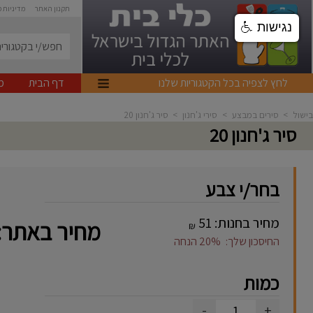
תקנון האתר
מדיניות 
נגישות
לחץ לצפיה בכל הקטגוריות שלנו
דף הבית
מ
בישול
>
סירים במבצע
>
סירי ג'חנון
>
סיר ג'חנון 20
סיר ג'חנון 20
בחר/י צבע
מחיר בחנות:
51
מחיר באתר:
₪
החיסכון שלך:
20%
הנחה
כמות
-
+
1