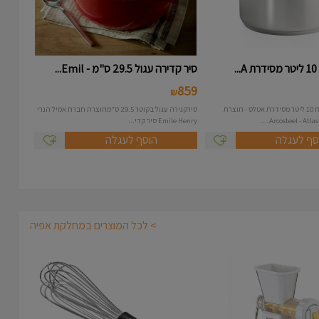
.
סיר קדירה עגול 29.5 ס"מ - Emil...
859
₪
סיר נירוסטה בנפח 10 ליטר מסידרת אטלס - תוצרת
סירקגירה עגול בקוטר 29.5 ס"מתוצרת חברת אמיל הנרי
Emile Henry סיר קדי...
סף לעגלה
הוסף לעגלה
> לכל המוצרים במחלקת אפיה