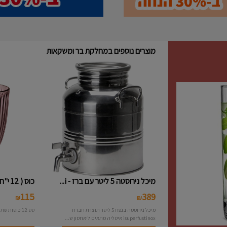
מוצרים נוספים במחלקת בר ומשקאות
מיכל נירוסטה 5 ליטר עם ברז - i...
כוס ( 12 י"ח ) נמוכה פסים צבעו...
115
389
₪
₪
מיכל נירוסטה בנפח 5 ליטר תוצרת חברת
סט 12 כוסות שתיה פסים צבעוני תוצרת חברת Bormioli
isuperfustinox איטליה מתאים ליאחסון ש...