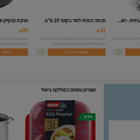
תית - חצ...
מכסה זכוכית לסיר בקוטר 20 ס"מ
מחבת פנקייק סמי
95
31
₪
₪
לטת צליה ביתית "על
מכסה מזכוכית מחוסמת עם טבעת חיזוק מנירוסטה
מחבת שקעים שיש בצור
..
בקוטר 20 ס"מ למניעת שבר ממכות,עמידות...
במחבת הפנקייק שקעים לטיגון 7
הוסף לעגלה
הוסף 
מוצרים נוספים במחלקת בישול