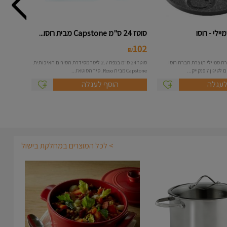
ילי - רוסו
סוטז 24 ס"מ Capstone מבית רוסו...
102
₪
ת סמיילי תוצרת חברת רוסו
סוטז 24 ס"מ בנפח 2.7 ליטר מסידרת הסירים האיכותית
 פנקייק...
Capstone מבית Roso. סיר הסוטאז...
לעגלה
הוסף לעגלה
> לכל המוצרים במחלקת בישול