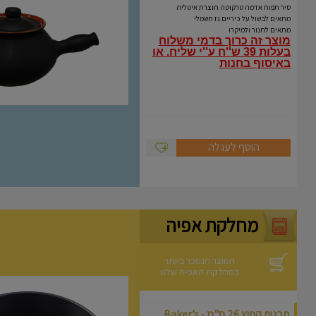
Coli
סיר תפוח אדמה טרקוטה תוצרת איטליה
מתאים לבשול על כיריים גז חשמלי
מתאים לתנור ולמיקרו
מוצר זה כרוך בדמי משלוח
בעלות 39 ש''ח ע''י שליח.
או
באיסוף בחנות
הוסף לעגלה
מחלקת אפיה
המוצר הנמכר ביותר
במחלקת האפיה שלנו
תבנית קפיץ 26 ס"מ - Baker’s