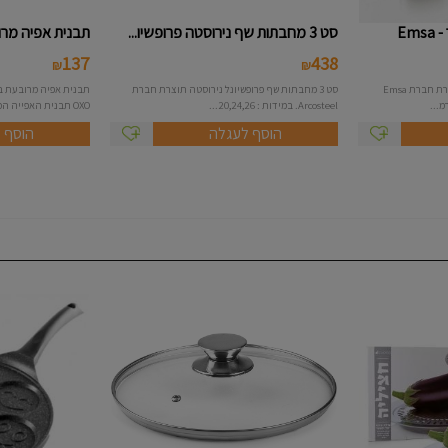
סט 3 מחבתות שף נירוסטה פרופשיו...
תבנית אפיה מרובע
137
438
₪
₪
תרמוס משאבה בנפח 1.9 ליטר תוצרת חברת Emsa
סט 3 מחבתות שף פרופשיונל נירוסטה תוצרת חברת
Arcosteel. במידות : 20,24,26...
OXO תבנית האפייה המקצועית של OXO ...
הוסף לעגלה
הוסף 