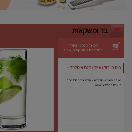
ניקוי קל
– ניתן לשטיפה ידנית מהירה.
יתרונות
אידיאלית לעוגות גבינה, מוסים וקינוחים
רגישים.
בר ומשקאות
מבטיחה תוצאה מקצועית גם באפייה
ביתית.
מותג אמין עם שנים של ניסיון בתחום כלי
האפייה.
המוצר הנמכר ביותר
במחלקת המשקאות שלנו
כוס הי בול (6 יח') דגם איסלנד -
Arcoroc
סט 6 כוסות הי בול דגם איסלנד בנפח 330 מ"ל
תוצרת חברת Arcoroc