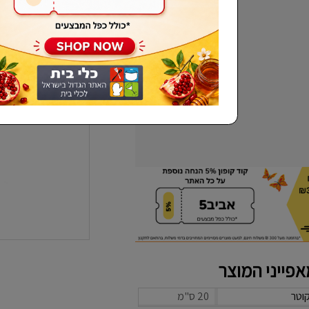
שכחתי סיסמא
פייני המוצר
וטר
20 ס"מ