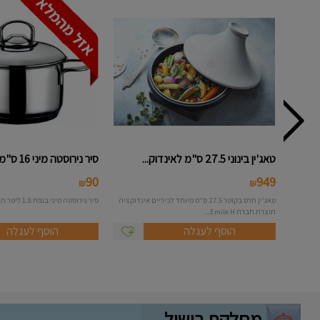
טאג'ין בינוני 27.5 ס"מ לאינדוק...
סיר נירוסטה מיני 16 ס"מ - סולת...
90
949
₪
₪
טאג'ין חרס בקוטר 27.5 ס"מ מיוחד לכיריים אינדוקציה
סיר נירוסטה מיני בנפח 1.8 ליטר תוצרת חברת סולתם
תוצרת חברת Emile H...
הוסף לעגלה
הוסף לעגלה
מחלקת בישול