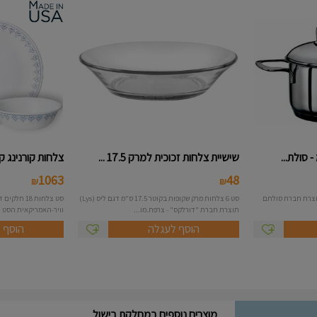
שישיית צלחות זכוכית למרק 17.5 ...
צלחות קורנינג קורל דגם
1063
48
₪
₪
סט 6 צלחות מרק שקופות בקוטר 17.5 ס"מ דגם ליס (Lys)
תוצרת חברת "דורלקס" - צרפת.מו...
וויר-האמריקאית הסט כולל:
הוסף לעגלה
הוסף 
מוצרים נוספים במחלקת בישול