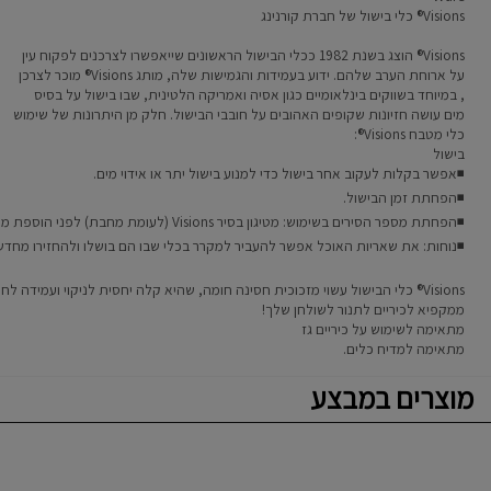
Visions®
כלי בישול
של חברת
קורנינג
Visions®
הוצג
בשנת 1982
ככלי הבישול
הראשונים
שייאפשרו לצרכנים
לפקוח עין
על
ארוחת הערב שלהם
.
ידוע
בעמידות
והגמישות
שלה
,
מותג
Visions®
מוכר ל
צרכן
,
במיוחד
בשווקים בינלאומיים כגון
אסיה
ואמריקה הלטינית
,
שבו
בישול
על בסיס
מים
עושה
חזיונות
שקופים
ה
אהובים על
חובבי הבישול
.
חלק מן היתרונות
של שימוש
כלי מטבח
Visions®
:
בישול
◾אפשר
בקלות לעקוב אחר
בישול כדי למנוע
בישול יתר
או
אידוי
מים
.
◾הפחתת
זמן הבישול
.
◾הפחתת
מספר
הסירים
בשימוש:
מטיגון
בסיר
Visions
(
לעומת
מחבת
)
לפני
הוספת מר
◾נוחות
:
את
שאריות האוכל אפשר להעביר
למקרר
בכלי שבו הם
בושלו
ולהחזירו מחדש
Visions®
כלי הבישול עשוי
מזכוכית
חסינה חומה
,
שהיא קלה
יחסית
לניקוי
ועמידה
לחו
ממקפיא
לכיריים
לתנור
לשולחן שלך
!
מתאימה לשימוש על כיריים גז
מתאימה למדיח כלים.
מוצרים במבצע