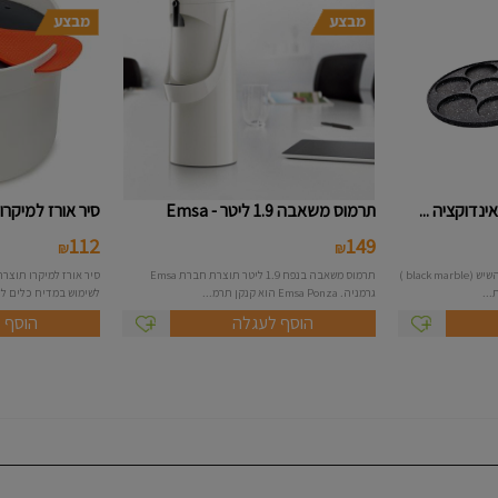
תרמוס משאבה 1.9 ליטר - Emsa
סיר אורז למיקרו - joseph josep
112
149
₪
₪
מחבת 7 שקעים לפנקייק עם ציפוי השיש (black marble )
תרמוס משאבה בנפח 1.9 ליטר תוצרת חברת Emsa
גרמניה. Emsa Ponza הוא קנקן תרמ...
לשימוש במדיח כלים ללא BPA כו
הוסף לעגלה
הוסף 