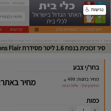
תקנון האתר
מדיניות 
נגישות
לחץ לצפיה בכל הקטגוריות שלנו
דף הבית
מ
בישול
>
סירים ותבניות CorningWare
>
סיר זכוכית בנפח 1.6 ליטר מסידרת Corning - Visions Flair
סיר זכוכית בנפח 1.6 ליטר מסידרת Corning - Visions Flair
בחר/י צבע
מחיר בחנות:
499
מחיר באתר:
₪
החיסכון שלך:
50%
הנחה
כמות
-
+
1