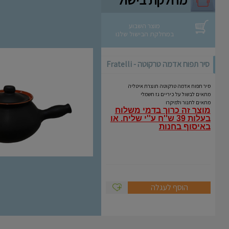
מוצר השבוע
במחלקת הבישול שלנו
סיר תפוח אדמה טרקוטה - Fratelli
Coli
סיר תפוח אדמה טרקוטה תוצרת איטליה
מתאים לבשול על כיריים גז חשמלי
מתאים לתנור ולמיקרו
מוצר זה כרוך בדמי משלוח
בעלות 39 ש''ח ע''י שליח.
או
באיסוף בחנות
הוסף לעגלה