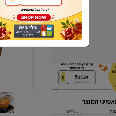
שכחתי סיסמא
פייני המוצר
פח
1.6 ליטר