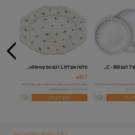
 360 - C...
פלטה אובלית 1 דגם villeroy bo...
817
₪
סט צלחות 18 חלקים דגם Patchwork של חברת קורנינג
פלטה אובלית באורך 44 ס"מ להגשה דגם Petite Fleur
 6 ...
תוצרת חברת Villeroy & boch ...
לעגלה
הוסף לעגלה
> לכל המוצרים במחלקת בישול