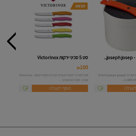
...
סט 5 סכיני ירקות Victorinox
100
₪
סיר אורז למיקרו תוצרת חברת joseph joseph מתאים
סט 5 סכיני ירקות תוצרת חברת ויקטורינוקס - Victorinox
...
שוויץ. הסכינים מגיעי...
לעגלה
הוסף לעגלה