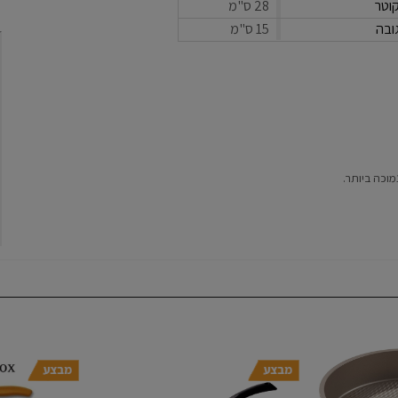
וטר
28 ס"מ
ובה
15 ס"מ