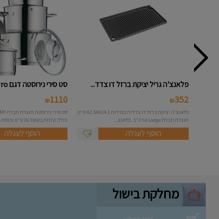
פלאנצ'ה גריל יציקת ברזל דו צדד...
סט סירי נירוסטה דגם WMF - Pro...
1110
352
₪
₪
פלאנצ'ה יציקת ברזל דו צדדית במידות 42.54X24.1 ס"מ
תוצרת חברת Lodge ארה"ב. פלאנצ...
כולל: קלחת בקוטר 16 ס"מ ובנפח 1.5 ל...
הוסף לעגלה
הוסף לעגלה
מחלקת בישול
מוצר השבוע