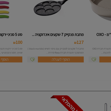
מחבת פנקייק 7 שקעים אינדוקציה ...
סט 5 סכיני ירקות Victorinox
100
127
₪
₪
תבנית אפיה עגולה בקוטר 23 ס"מ תוצרת חברת OXO
מחבת 7 שקעים לפנקייק עם ציפוי השיש (black marble )
המהפכני תוצרת חברת Roso סדרת...
שוויץ. הסכינים מגיעי...
הוסף לעגלה
הוסף 