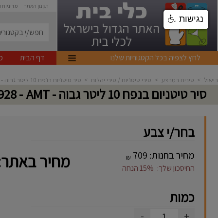
תקנון האתר
מדיניות 
נגישות
לחץ לצפיה בכל הקטגוריות שלנו
דף הבית
מ
בישול
>
סירים במבצע
>
סירי טיטניום / סירי יהלום
>
סיר טיטניום בנפח 10 ליטר גבוה - AMT
סיר טיטניום בנפח 10 ליטר גבוה - AMT
- 928
בחר/י צבע
מחיר בחנות:
709
מחיר באתר:
₪
החיסכון שלך:
15%
הנחה
כמות
-
+
1