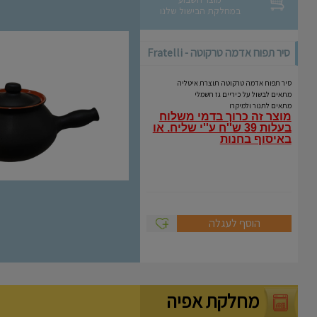
במחלקת הבישול שלנו
סיר תפוח אדמה טרקוטה - Fratelli
Coli
סיר תפוח אדמה טרקוטה תוצרת איטליה
מתאים לבשול על כיריים גז חשמלי
מתאים לתנור ולמיקרו
מוצר זה כרוך בדמי משלוח
בעלות 39 ש''ח ע''י שליח.
או
באיסוף בחנות
הוסף לעגלה
מחלקת אפיה