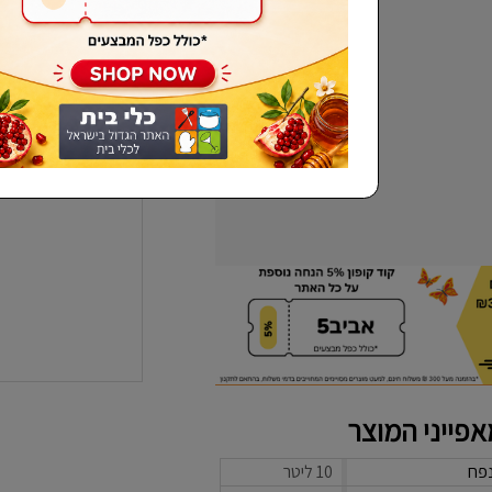
שכחתי סיסמא
פייני המוצר
פח
10 ליטר