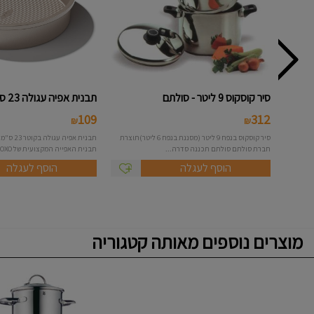
סיר קוסקוס 9 ליטר - סולתם
תבנית אפיה עגולה 23 ס"מ - OXO
109
312
₪
₪
סיר קוסקוס בנפח 9 ליטר (מסננת בנפח 6 ליטר)תוצרת
חברת סולתם סולתם תכננה סדרה...
תבנית האפייה המקצועית של OXO להכנת...
הוסף לעגלה
הוסף לעגלה
מוצרים נוספים מאותה קטגוריה