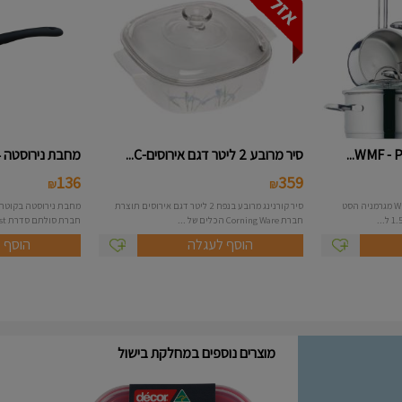
סיר מרובע 2 ליטר דגם אירוסים-C...
מחבת נירוסטה 24 ס"מ Twist - סו...
136
359
₪
₪
סט סירי נירוסטה תוצרת חברת WMF מגרמניה הסט
סיר קורנינג מרובע בנפח 2 ליטר דגם אירוסים תוצרת
חברת Corning Ware הכלים של ...
חברת סולתם סדרת Twist ...
הוסף לעגלה
הוסף 
מוצרים נוספים במחלקת בישול