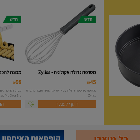
מטרפה גדולה אקולוגית - Zyliss
מכונה להכנת 
98
45
₪
₪
מטרפת נירוסטה גדולה עם ידית אקולוגית תוצרת חברת
Zyliss
ב-1 ProDicer מכונה להכנת...
הוסף לעגלה
הו