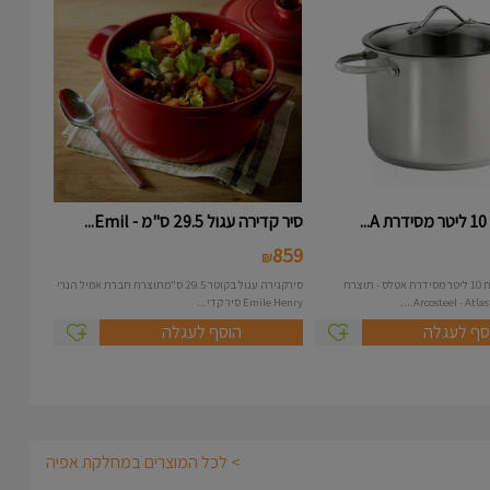
.
סיר קדירה עגול 29.5 ס"מ - Emil...
859
₪
סיר נירוסטה בנפח 10 ליטר מסידרת אטלס - תוצרת
סירקגירה עגול בקוטר 29.5 ס"מתוצרת חברת אמיל הנרי
Emile Henry סיר קדי...
סף לעגלה
הוסף לעגלה
> לכל המוצרים במחלקת אפיה