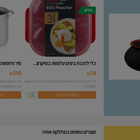
כלי להכנת ביצים עלומות במיקרוג...
סיר נירוסטה 10 ליטר מסידרת A..
298
28
₪
₪
כלי להכנת ביצים עלומות במיקרוגל תוצרת חברת Decor
אוסטרליה
חברת ארקוסטיל Arcosteel - Atlas....
הוסף לעגלה
הו
מוצרים נוספים במחלקת אפיה