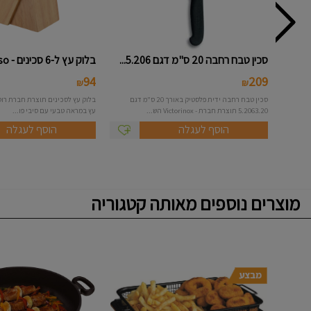
סכין טבח רחבה 20 ס"מ דגם 5.206...
בלוק עץ ל-6 סכינים - Roso
94
209
₪
₪
סכין טבח רחבה ידית פלסטיק באורך 20 ס"מ דגם
בלוק עץ לסכינים תוצרת חברת רוסו
5.2063.20 תוצרת חברת - Victorinox הש...
עץ במראה טבעי עם סיבי פו...
הוסף לעגלה
הוסף לעגלה
מוצרים נוספים מאותה קטגוריה