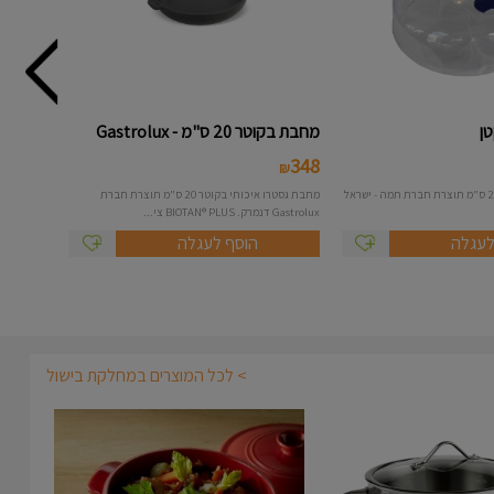
ן
מחבת בקוטר 20 ס"מ - Gastrolux
348
₪
מחבת גסטרו איכותי בקוטר 20 ס"מ תוצרת חברת
Gastrolux דנמרק. BIOTAN® PLUS צי...
לעגלה
הוסף לעגלה
> לכל המוצרים במחלקת בישול