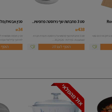
סט 3 מחבתות שף נירוסטה פרופשיו...
סכין אבטיח/מלון
34
438
₪
₪
 בלוק סכינים עשוי
סט 3 מחבתות שף פרופשיונל נירוסטה תוצרת חברת
סכין חכמה ושמושית לח
Arcosteel. במידות : 20,24,26...
לחיתוך קליל של אבטיחי
הוסף לעגלה
הוסף 