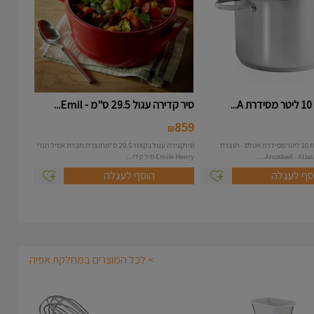
.
סיר קדירה עגול 29.5 ס"מ - Emil...
859
₪
סיר נירוסטה בנפח 10 ליטר מסידרת אטלס - תוצרת
סירקגירה עגול בקוטר 29.5 ס"מתוצרת חברת אמיל הנרי
Emile Henry סיר קדי...
סף לעגלה
הוסף לעגלה
> לכל המוצרים במחלקת אפיה