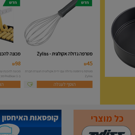
מטרפה גדולה אקולוגית - Zyliss
מכונה להכנת 
98
45
₪
₪
מטרפת נירוסטה גדולה עם ידית אקולוגית תוצרת חברת
Zyliss
ב-1 ProDicer מכונה להכנת...
הוסף לעגלה
הו