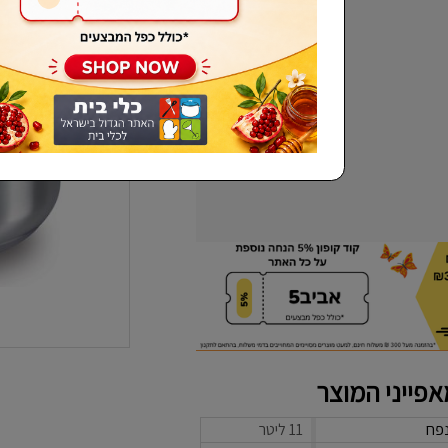
שכחתי סיסמא
פייני המוצר
פח
11 ליטר