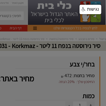
תקנון האתר
מדיניות 
נגישות
לחץ לצפיה בכל הקטגוריות שלנו
דף הבית
מ
בישול
>
סירים במבצע
>
סירי נירוסטה/נחושת
>
סיר נירוסטה בנפח 11 ליטר - Korkmaz
סיר נירוסטה בנפח 11 ליטר - Korkmaz
- A1031
בחר/י צבע
מחיר בחנות:
472
מחיר באתר:
₪
החיסכון שלך:
20%
הנחה
כמות
-
+
1