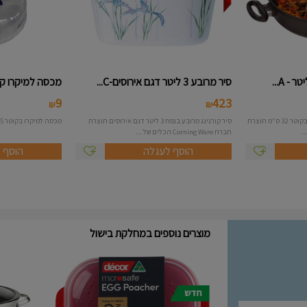
סיר מרובע 3 ליטר דגם אירוסים-C...
מכסה למיקרו קט
9
423
₪
₪
סוטז טיטניום לוטן בנפח 4.8 ליטר ובקוטר 32 ס"מ תוצרת
סיר קורנינג מרובע בנפח 3 ליטר דגם אירוסים תוצרת
מכסה למיקרו בקוטר 25 ס"מ תוצרת חברת תמה - ישראל
חברת Corning Ware הכלים של ...
הוסף לעגלה
הוסף 
מוצרים נוספים במחלקת בישול