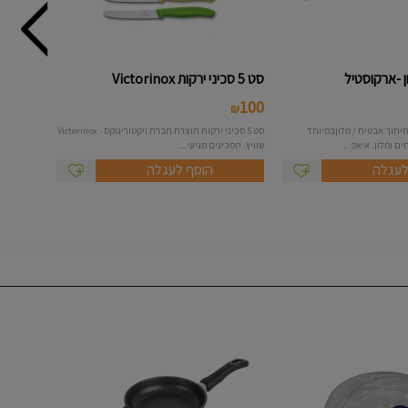
 -ארקוסטיל
סט 5 סכיני ירקות Victorinox
100
₪
יתוך אבטיח / מלוןבמיוחד
סט 5 סכיני ירקות תוצרת חברת ויקטורינוקס - Victorinox
ם ומלון. איאפ...
שוויץ. הסכינים מגיעי...
לעגלה
הוסף לעגלה