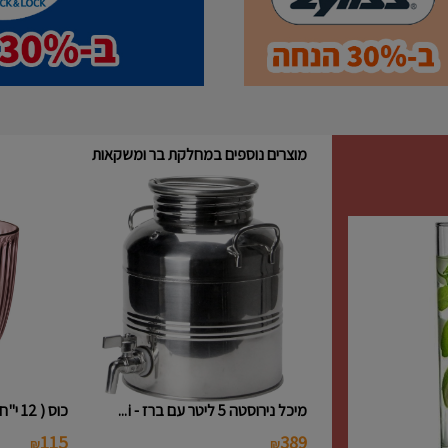
מוצרים נוספים במחלקת בר ומשקאות
מיכל נירוסטה 5 ליטר עם ברז - i...
כוס ( 12 י"ח ) נמוכה פסים צבעו...
115
389
₪
₪