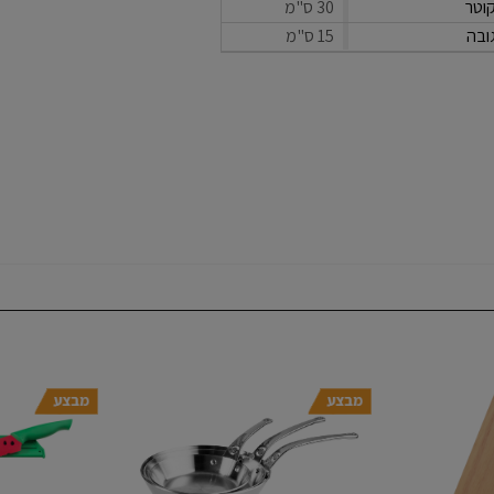
וטר
30 ס"מ
ובה
15 ס"מ