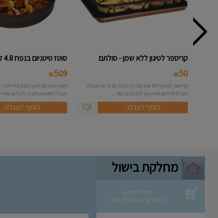
קריספר לטיגון ללא שמן - סולתם
סוטז טיטניום בנפח 4.8 ליטר - A...
509
50
₪
₪
קריספר לטיגון ללא שמן במידה 28.5X21 ס"מ תוצרת
חברת סולתם סט טיגון להכנת צ'יפס ...
חברת AMT מגרמניה.הכלים עשויי...
הוסף לעגלה
הוסף לעגלה
מחלקת בישול
מוצר השבוע
במחלקת הבישול שלנו