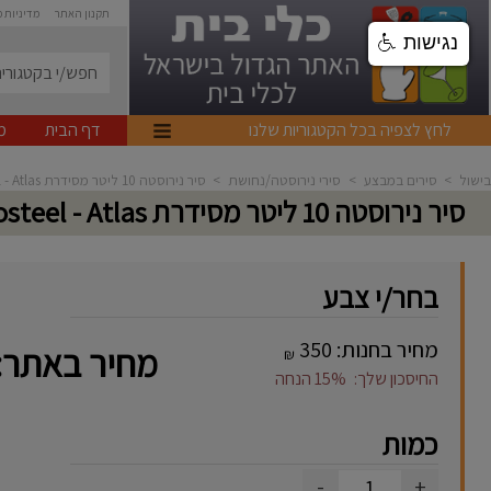
תקנון האתר
מדיניות 
נגישות
לחץ לצפיה בכל הקטגוריות שלנו
דף הבית
מ
בישול
>
סירים במבצע
>
סירי נירוסטה/נחושת
>
סיר נירוסטה 10 ליטר מסידרת Arcosteel - Atlas
סיר נירוסטה 10 ליטר מסידרת Arcosteel - Atlas
בחר/י צבע
מחיר בחנות:
350
מחיר באתר:
₪
החיסכון שלך:
15%
הנחה
כמות
-
+
1