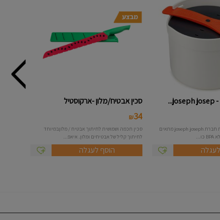
...
סכין אבטיח/מלון -ארקוסטיל
34
₪
סיר אורז למיקרו תוצרת חברת joseph joseph מתאים
סכין חכמה ושמושית לחיתוך אבטיח / מלוןבמיוחד
...
לחיתוך קליל של אבטיחים ומלון. איאפ...
לעגלה
הוסף לעגלה