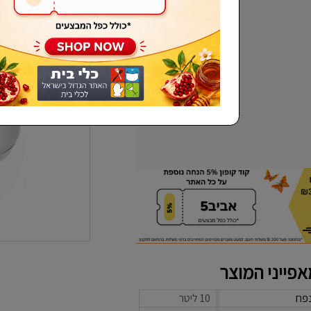
שכחתי סיסמא
פייני המוצר
פח
10 ליטר