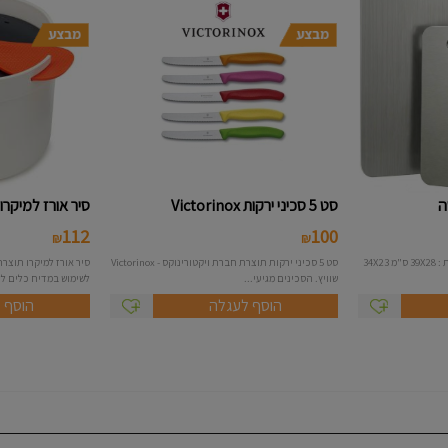
סט 5 סכיני ירקות Victorinox
סיר אורז למיקרו - joseph josep
112
100
₪
₪
סט 3 לוחות חיתוך נירוסטה במידות : 39X28 ס"מ 34X23
סט 5 סכיני ירקות תוצרת חברת ויקטורינוקס - Victorinox
שוויץ. הסכינים מגיעי...
לשימוש במדיח כלים ללא BPA כו
הוסף לעגלה
הוסף 