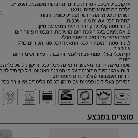
ק
ארקוסטיל אטלס - סדרת סירים ומחבתות מעוצבים הע
שויים
ג
פלדת נירוסטה איכותית 18/10
השומרת על מראה חדש ומבריק לשנים רבות.
תחתית הכלי עשויה מ 3 -שכבות:
1. נירוסטה קלה לניקוי וידידותית במגע עם מזון.
2. אלומיניום בעל הולכת חום מושלמת, המבטיח פיזור חום
מהיר ואחיד מהבסיס לדפנות הכלי.
3. נירוסטה המעניקה לכ
לי התאמה לכל סוגי הכיריים כולל
אינוקציה.
גוף הכלי בעל דפנות עבות לעמידות גבוהה,פיזור ושימורחום
מיטבי
שפת מזיגה רחבה מאפשרת מזיגה מכלי לכלי וריקון נול של כלי הבי
ידיות ארגונומיות מתוכננות על פי המבנה האנטומי של כף היד לשם
הידיות מעוצבות להולכת חום מופחתת.
הסירים בעלי דופן פנימית עם סימון תכולה בליטרים,אין צורך בכלי
מוצרים במבצע