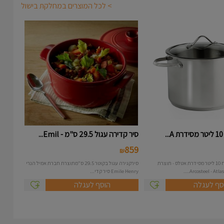
> לכל המוצרים במחלקת בישול
.
סיר קדירה עגול 29.5 ס"מ - Emil...
859
₪
סיר נירוסטה בנפח 10 ליטר מסידרת אטלס - תוצרת
סירקגירה עגול בקוטר 29.5 ס"מתוצרת חברת אמיל הנרי
Emile Henry סיר קדי...
סף לעגלה
הוסף לעגלה