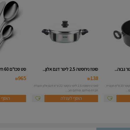
סוטז נירוסטה 2.5 ליטר דגם אלון...
סט סכו"ם 60 חל' דגם פלרמו - wm...
965
138
₪
₪
סיר טיטניום לוטן בנפח 3.5 ליטר ובקוטר 20 ס"מ תוצרת
סוטז נירוסטה 2.5 ליטר בקוטר 22 ס"מ דגם אלון תוצרת
חברת סולתם. סולתם תכ...
הוסף לעגלה
הוסף 