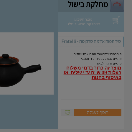
מחלקת בישול
מוצר השבוע
במחלקת הבישול שלנו
סיר תפוח אדמה טרקוטה - Fratelli
Coli
סיר תפוח אדמה טרקוטה תוצרת איטליה
מתאים לבשול על כיריים גז חשמלי
מתאים לתנור ולמיקרו
מוצר זה כרוך בדמי משלוח
בעלות 39 ש''ח ע''י שליח.
או
באיסוף בחנות
הוסף לעגלה