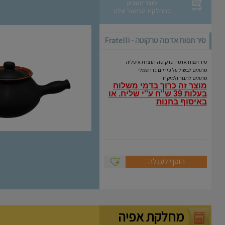
מוצר השבוע
במחלקת הבישול שלנו
סיר תפוח אדמה טרקוטה - Fratelli
Coli
סיר תפוח אדמה טרקוטה תוצרת איטליה
מתאים לבשול על כיריים גז חשמלי
מתאים לתנור ולמיקרו
מוצר זה כרוך בדמי משלוח
בעלות 39 ש''ח ע''י שליח.
או
באיסוף בחנות
הוסף לעגלה
מחלקת אפיה