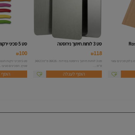
סט 3 לוחות חיתוך נירוסטה
סט 5 סכיני ירקות Victorinox
100
118
₪
₪
 בלוק סכינים עשוי
סט 3 לוחות חיתוך נירוסטה במידות : 39X28 ס"מ 34X23
ס"מ ...
שוויץ. הסכינים מגיעי...
הוסף לעגלה
הוסף 