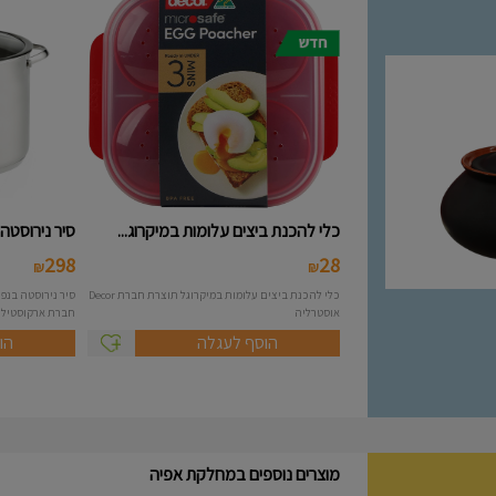
כלי להכנת ביצים עלומות במיקרוג...
סיר נירוסטה 10 ליטר מסידרת A..
298
28
₪
₪
כלי להכנת ביצים עלומות במיקרוגל תוצרת חברת Decor
אוסטרליה
חברת ארקוסטיל Arcosteel - Atlas....
הוסף לעגלה
הו
מוצרים נוספים במחלקת אפיה