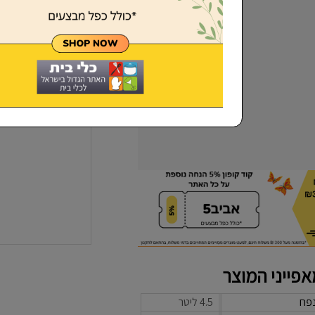
שכחתי סיסמא
פייני המוצר
פח
4.5 ליטר