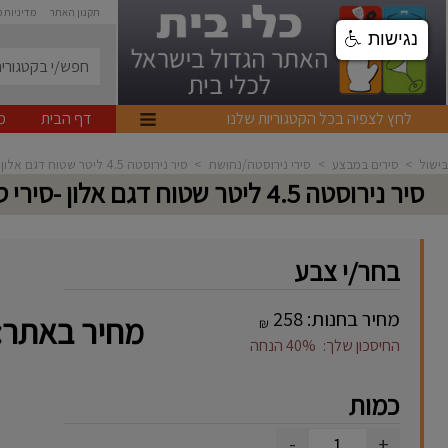
תקנון האתר
מדיניות 
נגישות
לחץ לצפיה בכל הקטגוריות שלנו
דף הבית
מ
בישול
>
סירים במבצע
>
סירי נירוסטה/נחושת
>
סיר נירוסטה 4.5 ליטר שטוח דגם אלון -סירי סולתם
סיר נירוסטה 4.5 ליטר שטוח דגם אלון -סירי סולתם
בחר/י צבע
מחיר בחנות:
258
מחיר באתר:
₪
החיסכון שלך:
40%
הנחה
כמות
-
+
1