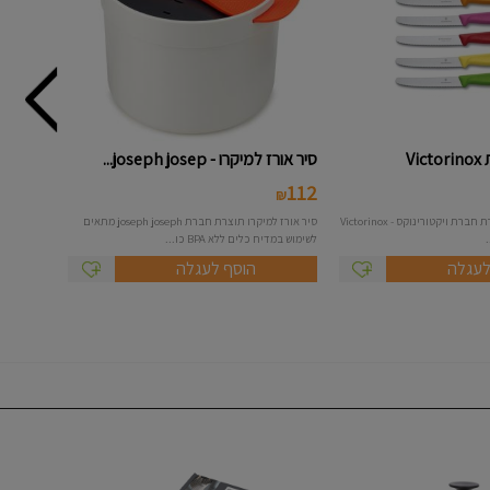
סיר אורז למיקרו - joseph josep...
112
₪
סט 5 סכיני ירקות תוצרת חברת ויקטורינוקס - Victorinox
סיר אורז למיקרו תוצרת חברת joseph joseph מתאים
לשימוש במדיח כלים ללא BPA כו...
לעגלה
הוסף לעגלה