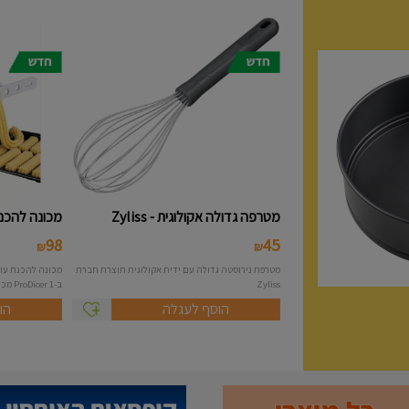
מטרפה גדולה אקולוגית - Zyliss
מכונה להכנת 
98
45
₪
₪
מטרפת נירוסטה גדולה עם ידית אקולוגית תוצרת חברת
Zyliss
ב-1 ProDicer מכונה להכנת...
הוסף לעגלה
הו