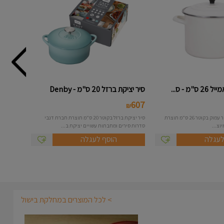
מ - ס...
סיר יציקת ברזל 20 ס"מ - Denby
607
₪
סיר אמייל בנפח 11 ליטר עמוק בקוטר 26 ס"מ תוצרת
סיר יציקת ברזל בקוטר 20 ס"מ תוצרת חברת דנבי
צ...
סדרות סירים ומחבתות עשויים יציקת ב...
לעגלה
הוסף לעגלה
> לכל המוצרים במחלקת בישול