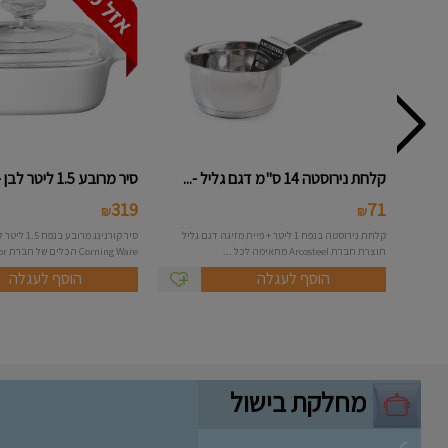
קלחת נירוסטה 14 ס"מ דגם גליל -...
סיר מרובע 1.5 ליטר לבן - Corni...
319
71
₪
₪
קלחת נירוסטה בנפח 1 ליטר + פיית מזיגה דגם גליל
סיר קורנינג מ
תוצרת חברת Arcosteel מתאימה לכל ...
Corning Ware הכלים של חברת Cor...
הוסף לעגלה
הוסף לעגלה
מחלקת בישול