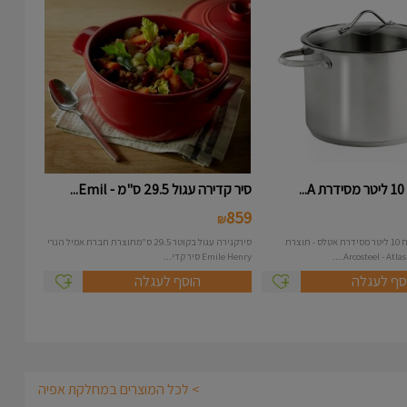
.
סיר קדירה עגול 29.5 ס"מ - Emil...
859
₪
סיר נירוסטה בנפח 10 ליטר מסידרת אטלס - תוצרת
סירקגירה עגול בקוטר 29.5 ס"מתוצרת חברת אמיל הנרי
Emile Henry סיר קדי...
סף לעגלה
הוסף לעגלה
> לכל המוצרים במחלקת אפיה