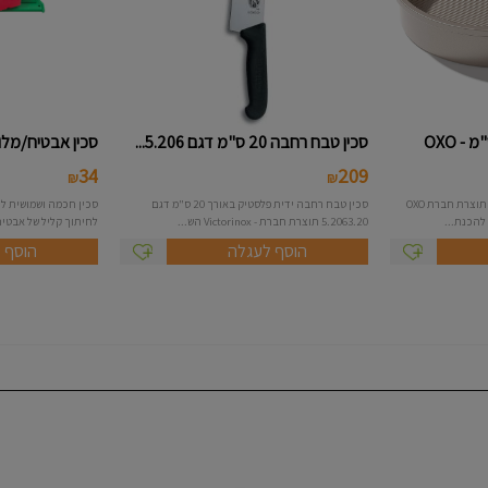
סכין טבח רחבה 20 ס"מ דגם 5.206...
סכין אבטיח/מלון
34
209
₪
₪
תבנית אפיה עגולה בקוטר 23 ס"מ תוצרת חברת OXO
סכין טבח רחבה ידית פלסטיק באורך 20 ס"מ דגם
סכין חכמה ושמושית לח
5.2063.20 תוצרת חברת - Victorinox הש...
לחיתוך קליל של אבטיחי
הוסף לעגלה
הוסף 