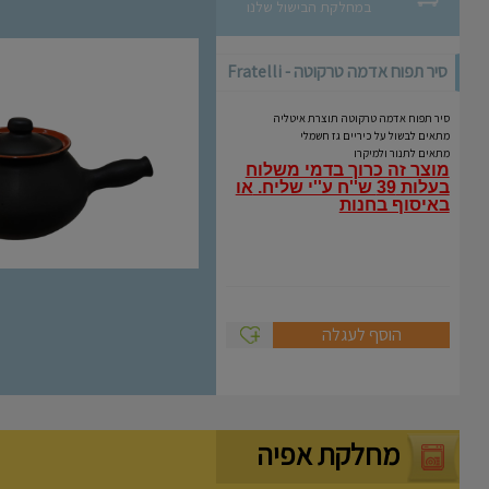
במחלקת הבישול שלנו
סיר תפוח אדמה טרקוטה - Fratelli
Coli
סיר תפוח אדמה טרקוטה תוצרת איטליה
מתאים לבשול על כיריים גז חשמלי
מתאים לתנור ולמיקרו
מוצר זה כרוך בדמי משלוח
בעלות 39 ש''ח ע''י שליח.
או
באיסוף בחנות
הוסף לעגלה
מחלקת אפיה