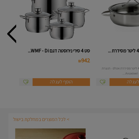
סט 4 סירי נירוסטה דגם WMF - Di...
942
₪
סוטז נירוסטה בנפח 4.3 ליטר מסידרת אטלס - תוצרת
לעגלה
הוסף לעגלה
> לכל המוצרים במחלקת בישול