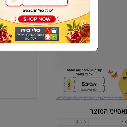
שכחתי סיסמא
פייני המוצר
פח
6 ליטר