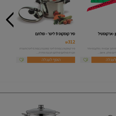
 -ארקוסטיל
סיר קוסקוס 9 ליטר - סולתם
312
₪
יתוך אבטיח / מלוןבמיוחד
סיר קוסקוס בנפח 9 ליטר (מסננת בנפח 6 ליטר)תוצרת
ם ומלון. איאפ...
חברת סולתם סולתם תכננה סדרה...
לעגלה
הוסף לעגלה