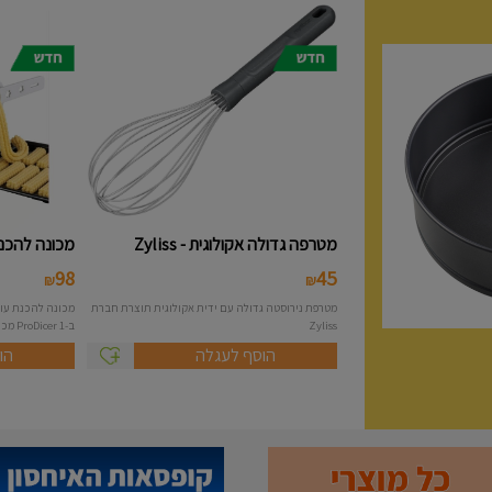
מטרפה גדולה אקולוגית - Zyliss
מכונה להכנת 
98
45
₪
₪
מטרפת נירוסטה גדולה עם ידית אקולוגית תוצרת חברת
Zyliss
ב-1 ProDicer מכונה להכנת...
הוסף לעגלה
הו