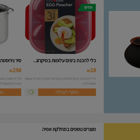
כלי להכנת ביצים עלומות במיקרוג...
סיר נירוסטה 10 ליטר מסידרת A..
298
28
₪
₪
כלי להכנת ביצים עלומות במיקרוגל תוצרת חברת Decor
אוסטרליה
חברת ארקוסטיל Arcosteel - Atlas....
הוסף לעגלה
הו
מוצרים נוספים במחלקת אפיה