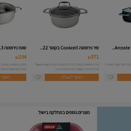
סיר נירוסטה Cookcell בקוטר 22...
סוטז נירוסטה 4.3 ליטר מסידרת ...
234
371
₪
₪
סיר הארדאנודייז דגם אטלס בנפח 3.6 ליטר נמוך תוצרת
סיר נירוסטה בקוטר 22 ס"מ תוצרת חברת Black cube
סיר היברידי המשלב את יתרונות הני...
חברת ארקוסטיל Arcosteel - Atla...
הוסף לעגלה
הוסף 
מוצרים נוספים במחלקת בישול