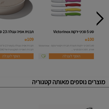
סט 5 סכיני ירקות Victorinox
תבנית אפיה עגולה 23 ס"מ - OXO
109
100
₪
₪
סט 5 סכיני ירקות תוצרת חברת ויקטורינוקס - Victorinox
שוויץ. הסכינים מגיעי...
תבנית האפייה המקצועית של OXO להכנת...
הוסף לעגלה
הוסף לעגלה
מוצרים נוספים מאותה קטגוריה