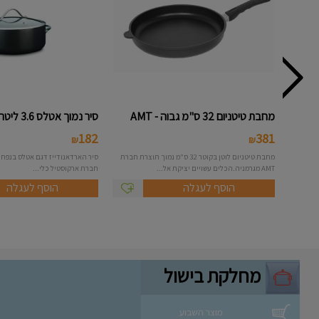
מחבת טיטניום 32 ס"מ גבוה - AMT
סיר נמוך אטלס 3.6 ליטר Arcoste...
182
381
₪
₪
מחבת טיטניום לוטן בקוטר 32 ס"מ נמוך תוצרת חברת
AMT מגרמניה.הכלים עשויים יציקת אל...
חברת ארקוסטיל כלי...
הוסף לעגלה
הוסף לעגלה
מחלקת בישול
מוצר השבוע