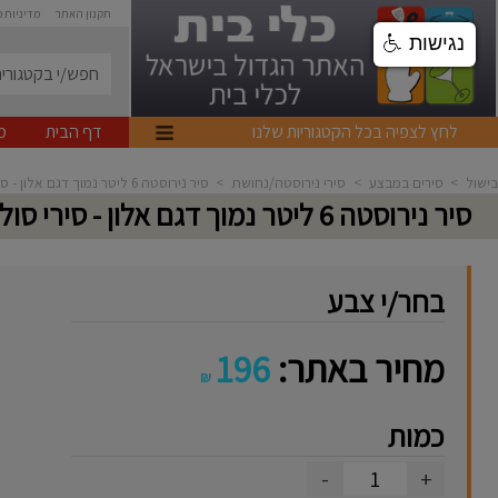
תקנון האתר
מדיניות 
נגישות
לחץ לצפיה בכל הקטגוריות שלנו
דף הבית
מ
בישול
>
סירים במבצע
>
סירי נירוסטה/נחושת
>
סיר נירוסטה 6 ליטר נמוך דגם אלון - סירי סולתם
סיר נירוסטה 6 ליטר נמוך דגם אלון - סירי סולתם
בחר/י צבע
מחיר באתר:
196
₪
כמות
-
+
1