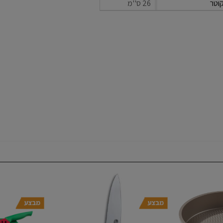
וטר
26 ס''מ