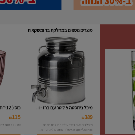
מוצרים נוספים במחלקת בר ומשקאות
מיכל נירוסטה 5 ליטר עם ברז - i...
כוס ( 12 י"ח ) נמוכה פסים צבעו...
115
389
₪
₪
מיכל נירוסטה בנפח 5 ליטר תוצרת חברת
סט 12 כוסות שתיה פסים צבעוני תוצרת חברת Bormioli
isuperfustinox איטליה מתאים ליאחסון ש...