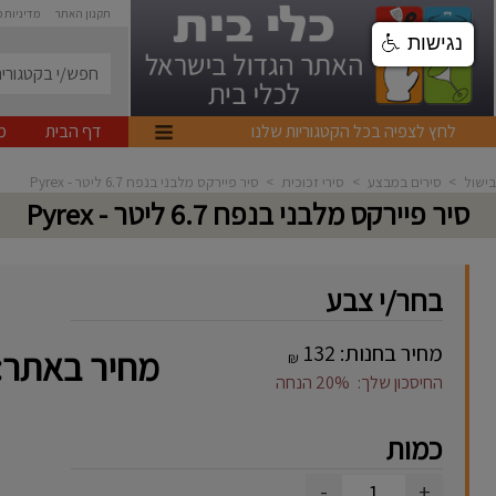
תקנון האתר
מדיניות 
נגישות
לחץ לצפיה בכל הקטגוריות שלנו
דף הבית
מ
בישול
>
סירים במבצע
>
סירי זכוכית
>
סיר פיירקס מלבני בנפח 6.7 ליטר - Pyrex
סיר פיירקס מלבני בנפח 6.7 ליטר - Pyrex
בחר/י צבע
מחיר בחנות:
132
מחיר באתר:
₪
החיסכון שלך:
20%
הנחה
כמות
-
+
1