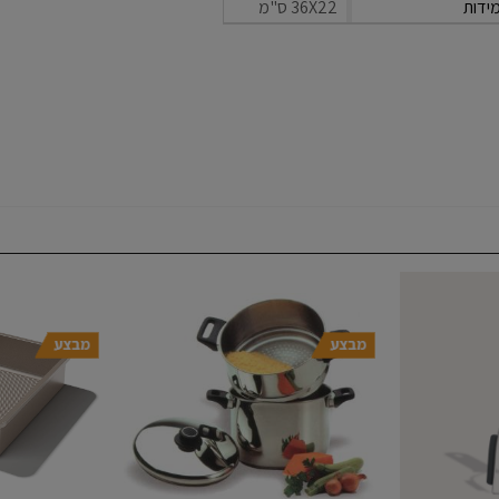
ידות
36X22 ס"מ