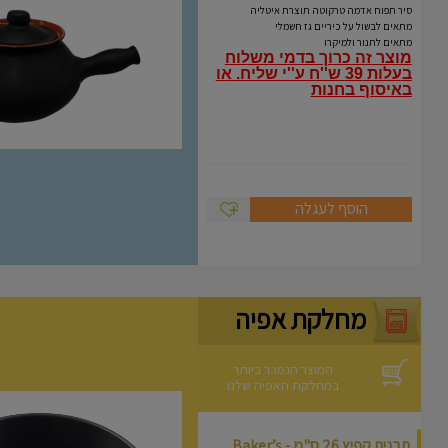
Coli
סיר תפוח אדמה טרקוטה תוצרת איטליה
מתאים לבשול על כיריים גז חשמלי
מתאים לתנור ולמיקרו
מוצר זה כרוך בדמי משלוח
בעלות 39 ש''ח ע''י שליח.
או
באיסוף בחנות
הוסף לעגלה
מחלקת אפיה
המוצר הנמכר ביותר
במחלקת האפיה שלנו
תבנית קפיץ 26 ס"מ - Baker’s