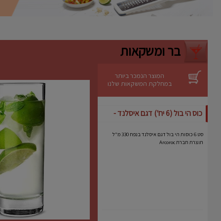
ניקוי קל
– ניתן לשטיפה ידנית מהירה.
יתרונות
אידיאלית לעוגות גבינה, מוסים וקינוחים
רגישים.
בר ומשקאות
מבטיחה תוצאה מקצועית גם באפייה
ביתית.
מותג אמין עם שנים של ניסיון בתחום כלי
האפייה.
המוצר הנמכר ביותר
במחלקת המשקאות שלנו
כוס הי בול (6 יח') דגם איסלנד -
Arcoroc
סט 6 כוסות הי בול דגם איסלנד בנפח 330 מ"ל
תוצרת חברת Arcoroc