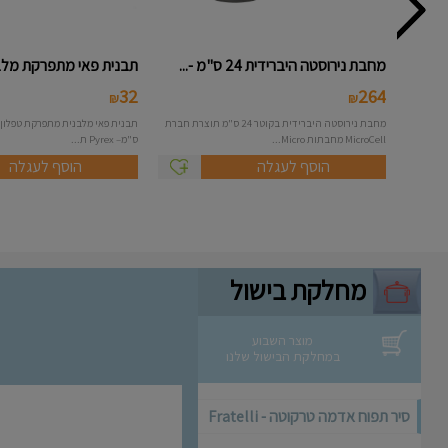
מחבת נירוסטה היברידית 24 ס"מ -...
תבנית פאי מתפרקת מלבנית - e
32
264
₪
₪
מחבת נירוסטה היברידית בקוטר 24 ס"מ תוצרת חברת
MicroCell מחבתות Micro...
ס"מ– Pyrex ת...
הוסף לעגלה
הוסף לעגלה
מחלקת בישול
מוצר השבוע
במחלקת הבישול שלנו
סיר תפוח אדמה טרקוטה - Fratelli