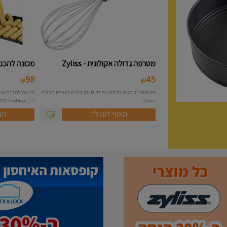
מטרפה גדולה אקולוגית - Zyliss
מכונה להכנת 
98
45
₪
₪
מטרפת נירוסטה גדולה עם ידית אקולוגית תוצרת חברת
Zyliss
ב-1 ProDicer מכונה להכנת...
הוסף לעגלה
הו