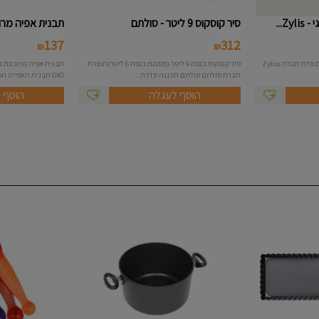
Z...
סיר קוסקוס 9 ליטר - סולתם
תבנית אפיה מרובע
137
312
₪
₪
מועך תפו"א אקולוגי חזק במיוחד תוצרת חברת Zyliss
סיר קוסקוס בנפח 9 ליטר (מסננת בנפח 6 ליטר)תוצרת
חברת סולתם סולתם תכננה סדרה...
OXO תבנית האפייה המקצועית של OXO ...
הוסף לעגלה
הוסף 