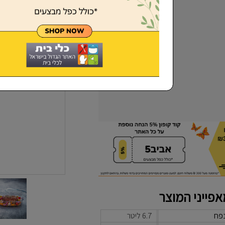
שכחתי סיסמא
פייני המוצר
פח
6.7 ליטר