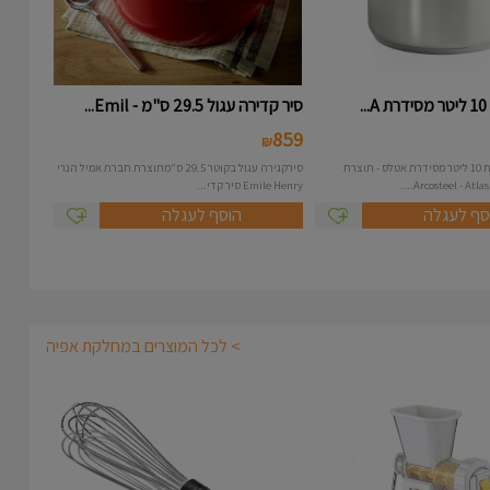
.
סיר קדירה עגול 29.5 ס"מ - Emil...
859
₪
סיר נירוסטה בנפח 10 ליטר מסידרת אטלס - תוצרת
סירקגירה עגול בקוטר 29.5 ס"מתוצרת חברת אמיל הנרי
Emile Henry סיר קדי...
סף לעגלה
הוסף לעגלה
> לכל המוצרים במחלקת אפיה