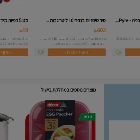
Pyr...
סיר טיטניום בנפח 10 ליטר גבוה ...
סט 5 כפיות מידה צבעוני
10
603
₪
₪
תבנית פאי מלבנית מתפרקת טפלון במידה 35X11X2.5
סיר טיטניום לוטן בקוטר 28 ס"מ ובנפח 10 ליטר גבוה
תוצרת חברת AMT מגרמניה.הכלים עש...
1/2 כפית- 2.5 מ"ל 1 כפי...
הוסף לעגלה
הוסף 
מוצרים נוספים במחלקת בישול