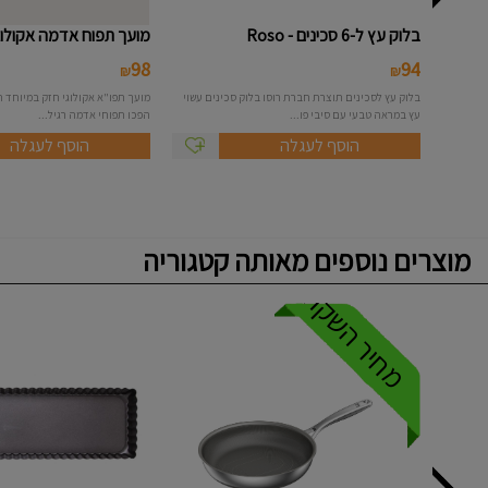
בלוק עץ ל-6 סכינים - Roso
מועך תפוח אדמה אקולוגי - ylis
98
94
₪
₪
בלוק עץ לסכינים תוצרת חברת רוסו בלוק סכינים עשוי
עץ במראה טבעי עם סיבי פו...
הפכו תפוחי אדמה רגיל...
הוסף לעגלה
הוסף לעגלה
מוצרים נוספים מאותה קטגוריה
מחיר השקה