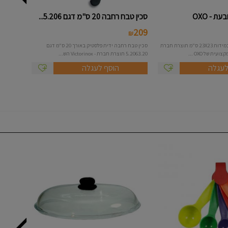
ת - OXO
סכין טבח רחבה 20 ס"מ דגם 5.206...
209
₪
תבנית אפיה מרובעת במידות 23X23 ס"מ תוצרת חברת
סכין טבח רחבה ידית פלסטיק באורך 20 ס"מ דגם
5.2063.20 תוצרת חברת - Victorinox הש...
לעגלה
הוסף לעגלה