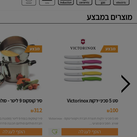
מוצרים במבצע
סט 5 סכיני ירקות Victorinox
סיר קוסקוס 9 ליטר - סולתם
312
100
₪
₪
סט 5 סכיני ירקות תוצרת חברת ויקטורינוקס - Victorinox
שוויץ. הסכינים מגיעי...
חברת סולתם סולתם תכננה סדרה.
הוסף לעגלה
הוסף לעגלה