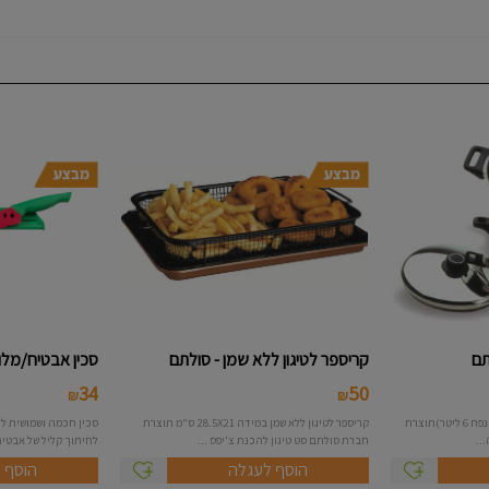
קריספר לטיגון ללא שמן - סולתם
סכין אבטיח/מלון
34
50
₪
₪
סיר קוסקוס בנפח 9 ליטר (מסננת בנפח 6 ליטר)תוצרת
קריספר לטיגון ללא שמן במידה 28.5X21 ס"מ תוצרת
סכין חכמה ושמושית לח
..
חברת סולתם סט טיגון להכנת צ'יפס ...
לחיתוך קליל של אבטיחי
הוסף לעגלה
הוסף 