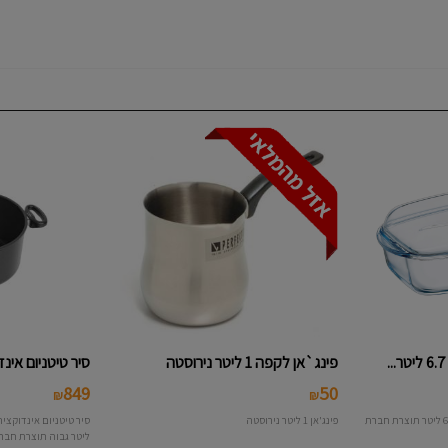
פינג`אן לקפה 1 ליטר נירוסטה
סיר טיטניום אינדוקצ
849
50
₪
₪
סיר + מכסה פיירקס מלבני בנפח 6.7 ליטר תוצרת חברת
פינג'אן 1 ליטר נירוסטה
ליטר גבוה תוצרת חברת AMT מגרמני