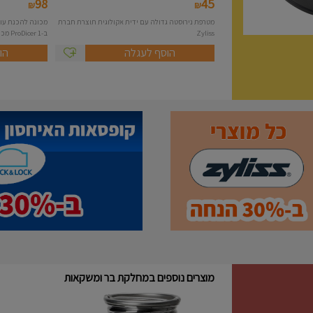
98
45
₪
₪
מטרפת נירוסטה גדולה עם ידית אקולוגית תוצרת חברת
Zyliss
ב-1 ProDicer מכונה להכנת...
הוסף לעגלה
הו
מוצרים נוספים במחלקת בר ומשקאות