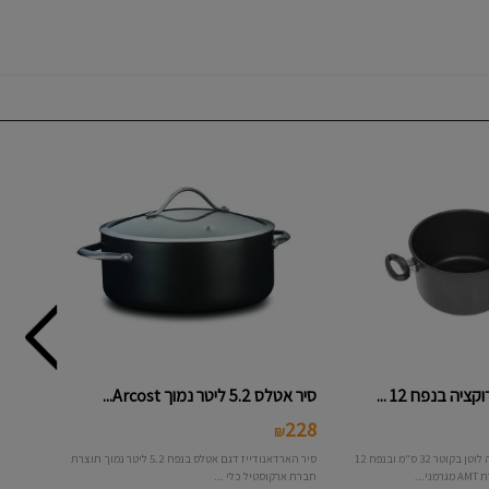
יה בנפח 12 ...
סיר אטלס 5.2 ליטר נמוך Arcost...
228
₪
סיר טיטניום אינדוקציה לוטן בקוטר 32 ס"מ ובנפח 12
סיר הארדאנודייז דגם אטלס בנפח 5.2 ליטר נמוך תוצרת
...
חברת ארקוסטיל כלי ...