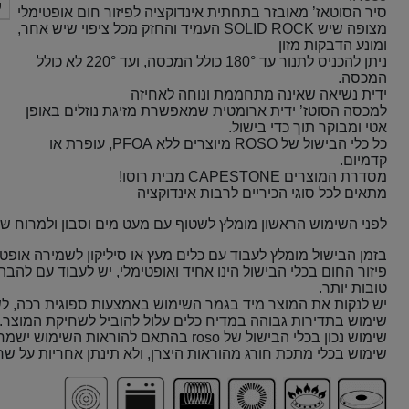
ק
סיר הסוטאז’ מאובזר בתחתית אינדוקציה לפיזור חום אופטימלי
מצופה שיש SOLID ROCK העמיד והחזק מכל ציפוי שיש אחר,
ומונע הדבקות מזון
ניתן להכניס לתנור עד 180° כולל המכסה, ועד 220° לא כולל
המכסה.
ידית נשיאה שאינה מתחממת ונוחה לאחיזה
למכסה הסוטז’ ידית ארומטית שמאפשרת מזיגת נוזלים באופן
אטי ומבוקר תוך כדי בישול.
כל כלי הבישול של ROSO מיוצרים ללא PFOA, עופרת או
קדמיום.
מסדרת המוצרים CAPESTONE מבית רוסו!
מתאים לכל סוגי הכיריים לרבות אינדוקציה
לפני השימוש הראשון מומלץ לשטוף עם מעט מים וסבון ולמרוח ש
בזמן הבישול מומלץ לעבוד עם כלים מעץ או סיליקון לשמירה אופטימלית על 
פיזור החום בכלי הבישול הינו אחיד ואופטימלי, יש לעבוד עם להבה 
טובות יותר.
יש לנקות את המוצר מיד בגמר השימוש באמצעות ספוגית רכה, לש
שימוש בתדירות גבוהה במדיח כלים עלול להוביל לשחיקת המוצר.
שימוש נכון בכלי הבישול של roso בהתאם להוראות השימוש ישמרו על הכלים לשנים רבות.
שימוש בכלי מתכת חורג מהוראות היצרן, ולא תינתן אחריות על שר