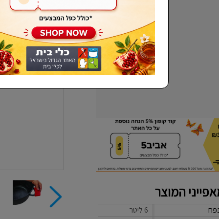
שכחתי סיסמא
פייני המוצר
פח
6 ליטר