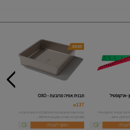
 -ארקוסטיל
תבנית אפיה מרובעת - OXO
137
₪
יתוך אבטיח / מלוןבמיוחד
תבנית אפיה מרובעת במידות 23X23 ס"מ תוצרת חברת
ם ומלון. איאפ...
OXO תבנית האפייה המקצועית של OXO ...
לעגלה
הוסף לעגלה