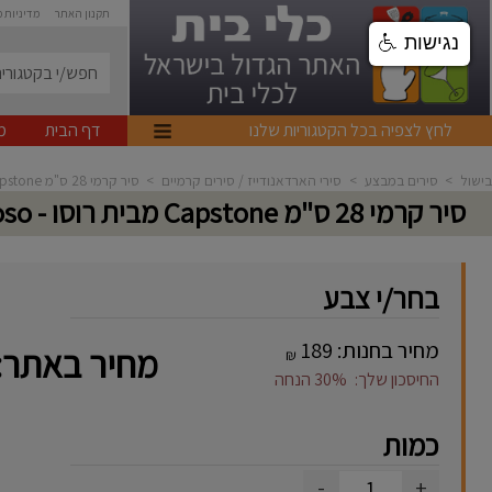
תקנון האתר
מדיניות 
נגישות
לחץ לצפיה בכל הקטגוריות שלנו
דף הבית
מ
בישול
>
סירים במבצע
>
סירי הארדאנודייז / סירים קרמיים
>
סיר קרמי 28 ס"מ Capstone מבית רוסו - Roso
סיר קרמי 28 ס"מ Capstone מבית רוסו - Roso
בחר/י צבע
מחיר בחנות:
189
מחיר באתר:
₪
החיסכון שלך:
30%
הנחה
כמות
-
+
1