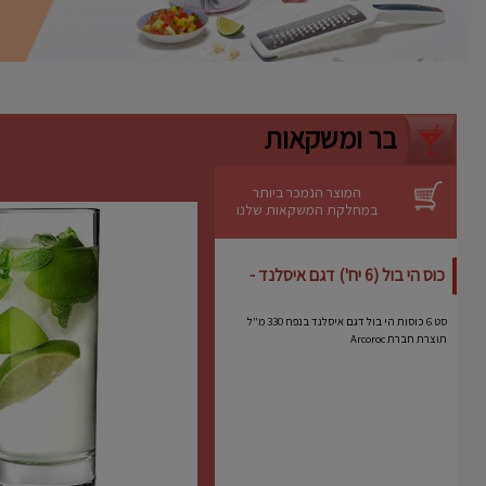
מתאימה לשימוש בתנור
בטמפרטורות
גבוהות.
ניקוי קל
– ניתן לשטיפה ידנית מהירה.
יתרונות
אידיאלית לעוגות גבינה, מוסים וקינוחים
רגישים.
בר ומשקאות
מבטיחה תוצאה מקצועית גם באפייה
ביתית.
מותג אמין עם שנים של ניסיון בתחום כלי
האפייה.
המוצר הנמכר ביותר
במחלקת המשקאות שלנו
כוס הי בול (6 יח') דגם איסלנד -
Arcoroc
סט 6 כוסות הי בול דגם איסלנד בנפח 330 מ"ל
תוצרת חברת Arcoroc