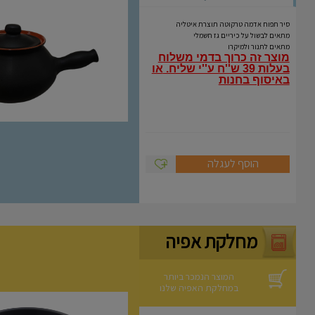
Coli
סיר תפוח אדמה טרקוטה תוצרת איטליה
מתאים לבשול על כיריים גז חשמלי
מתאים לתנור ולמיקרו
מוצר זה כרוך בדמי משלוח
בעלות 39 ש''ח ע''י שליח.
או
באיסוף בחנות
הוסף לעגלה
מחלקת אפיה
המוצר הנמכר ביותר
במחלקת האפיה שלנו