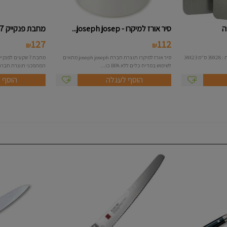
סיר אורז למיקרו - joseph josep...
מחבת פנקייק 7 שקעים אינדוקציה ...
127
112
₪
₪
סט 3 לוחות חיתוך נירוסטה במידות : 39X28 ס"מ 34X23
סיר אורז למיקרו תוצרת חברת joseph joseph מתאים
לשימוש במדיח כלים ללא BPA כו...
המהפכני תוצרת חברת Roso סדרת.
הוסף לעגלה
הוסף 