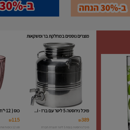
מוצרים נוספים במחלקת בר ומשקאות
מיכל נירוסטה 5 ליטר עם ברז - i...
כוס ( 12 י"ח ) נמוכה פסים צבעו...
115
389
₪
₪
מיכל נירוסטה בנפח 5 ליטר תוצרת חברת
סט 12 כוסות שתיה פסים צבעוני תוצרת חברת Bormioli