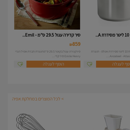
.
סיר קדירה עגול 29.5 ס"מ - Emil...
859
₪
סיר נירוסטה בנפח 10 ליטר מסידרת אטלס - תוצרת
סירקגירה עגול בקוטר 29.5 ס"מתוצרת חברת אמיל הנרי
Emile Henry סיר קדי...
סף לעגלה
הוסף לעגלה
> לכל המוצרים במחלקת אפיה