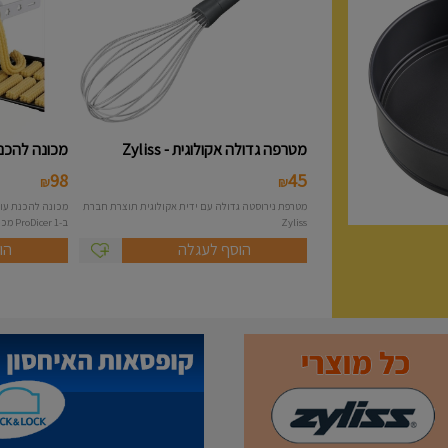
מטרפה גדולה אקולוגית - Zyliss
מכונה להכנת 
98
45
₪
₪
מטרפת נירוסטה גדולה עם ידית אקולוגית תוצרת חברת
Zyliss
ב-1 ProDicer מכונה להכנת...
הוסף לעגלה
הו