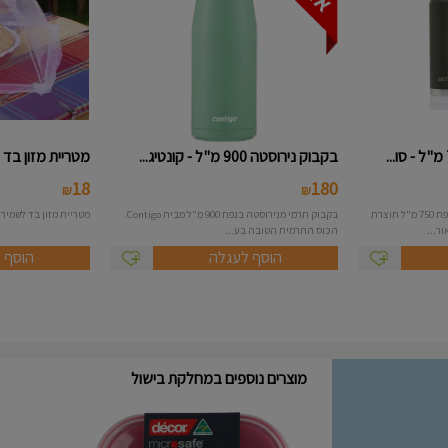
בקבוק נירוסטה 900 מ"ל - קונטיג...
מטריית מזון בד
18
180
₪
₪
תרמוס נירוסטה איכותי במיוחד בנפח 750 מ"ל תוצרת
בקבוק תרמי מנירוסטה בנפח 900 מ"ל מבית Contigo.
מטריית מזון בד לשמירה
ר...
הכוס התרמית הטובה בע...
הוסף לעגלה
הוסף 
מוצרים נוספים במחלקת בישול