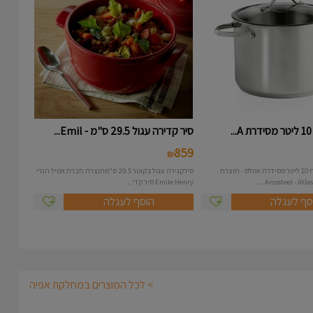
.
סיר קדירה עגול 29.5 ס"מ - Emil...
859
₪
סיר נירוסטה בנפח 10 ליטר מסידרת אטלס - תוצרת
סירקגירה עגול בקוטר 29.5 ס"מתוצרת חברת אמיל הנרי
Emile Henry סיר קדי...
סף לעגלה
הוסף לעגלה
> לכל המוצרים במחלקת אפיה