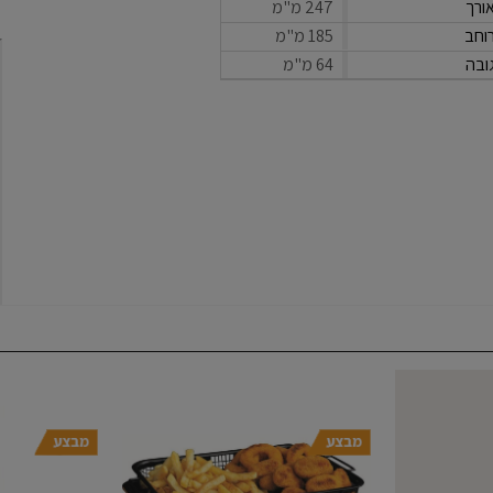
ורך
247 מ"מ
וחב
185 מ"מ
ובה
64 מ"מ