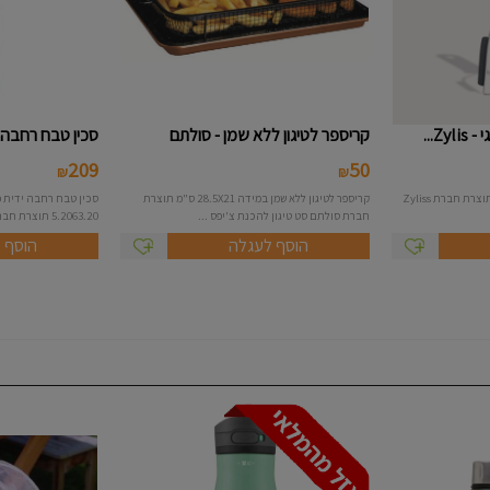
Z...
קריספר לטיגון ללא שמן - סולתם
סכין טבח רחבה 20 ס"מ דגם 5.206...
209
50
₪
₪
מועך תפו"א אקולוגי חזק במיוחד תוצרת חברת Zyliss
קריספר לטיגון ללא שמן במידה 28.5X21 ס"מ תוצרת
חברת סולתם סט טיגון להכנת צ'יפס ...
5.2063.20 תוצרת חברת - Victorinox הש...
הוסף לעגלה
הוסף 