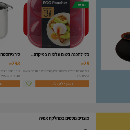
כלי להכנת ביצים עלומות במיקרוג...
סיר נירוסטה 10 ליטר מסידרת A..
298
28
₪
₪
כלי להכנת ביצים עלומות במיקרוגל תוצרת חברת Decor
אוסטרליה
חברת ארקוסטיל Arcosteel - Atlas....
הוסף לעגלה
הו
מוצרים נוספים במחלקת אפיה