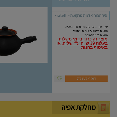
סיר תפוח אדמה טרקוטה - Fratelli
Coli
סיר תפוח אדמה טרקוטה תוצרת איטליה
מתאים לבשול על כיריים גז חשמלי
מתאים לתנור ולמיקרו
מוצר זה כרוך בדמי משלוח
בעלות 39 ש''ח ע''י שליח.
או
באיסוף בחנות
הוסף לעגלה
מחלקת אפיה