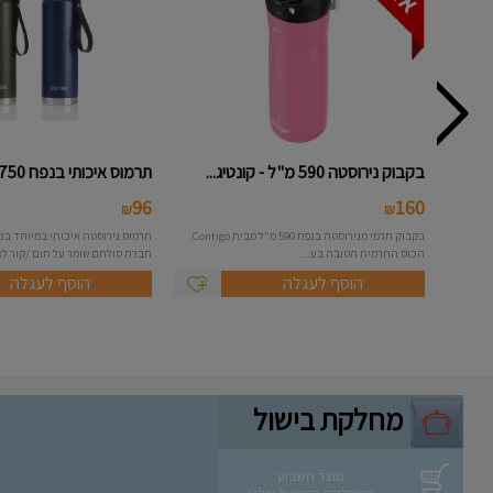
בקבוק נירוסטה 590 מ"ל - קונטיג...
תרמוס איכותי בנפח 750 מ"ל - סו...
96
160
₪
₪
בקבוק תרמי מנירוסטה בנפח 590 מ"ל מבית Contigo.
הכוס התרמית הטובה בע...
חברת סולתם שומר על חום /קור לאו
הוסף לעגלה
הוסף לעגלה
מחלקת בישול
מוצר השבוע
במחלקת הבישול שלנו