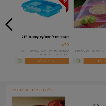
קופסת אוכל מחולקת קטנה 21518 -...
20
₪
 על המזון מפני חרקים מעופפים
קופסא לאוכל מחולקת ואטומה TO GO מסדרת תיקי
האוכל של חברת Sistema מגוון הגדלים...
לעגלה
הוסף לעגלה
> לכל המוצרים במחלקת בישול