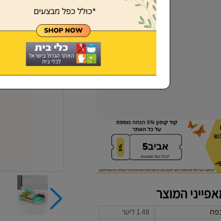
שכחתי סיסמא
פייני המוצר
פח
1.48 ליטר