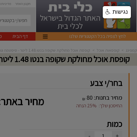
תקנון האתר
מדיניות 
נגישות
לחץ לצפיה בכל הקטגוריות שלנו
דף הבית
מ
קמפינג
>
קופסאות אוכל
>
קופסת אוכל מחולקת שקופה בנטו 1.48 ליטר - סיסטמה Sistema
קופסת אוכל מחולקת שקופה בנטו 1.48 ליטר - סיסטמה Sistema
בחר/י צבע
מחיר בחנות:
80
מחיר באתר:
₪
החיסכון שלך:
25%
הנחה
כמות
-
+
1