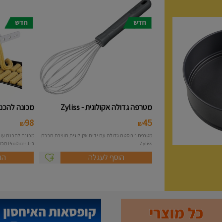
מטרפה גדולה אקולוגית - Zyliss
מכונה להכנת 
98
45
₪
₪
מטרפת נירוסטה גדולה עם ידית אקולוגית תוצרת חברת
Zyliss
ב-1 ProDicer מכונה להכנת...
הוסף לעגלה
הו