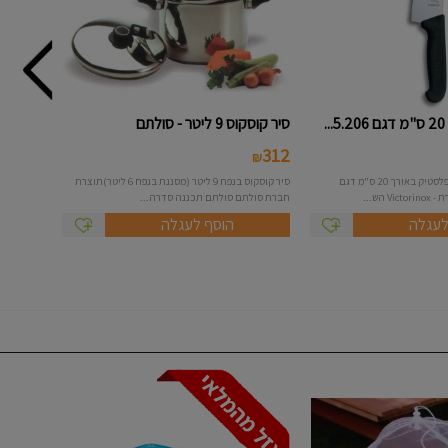
סיר קוסקוס 9 ליטר - סולתם
312
₪
סכין טבח רחבה ידית פלסטיק באורך 20 ס"מ דגם
סיר קוסקוס בנפח 9 ליטר (מסננת בנפח 6 ליטר)תוצרת
חברת סולתם סולתם תכננה סדרה...
לעגלה
הוסף לעגלה