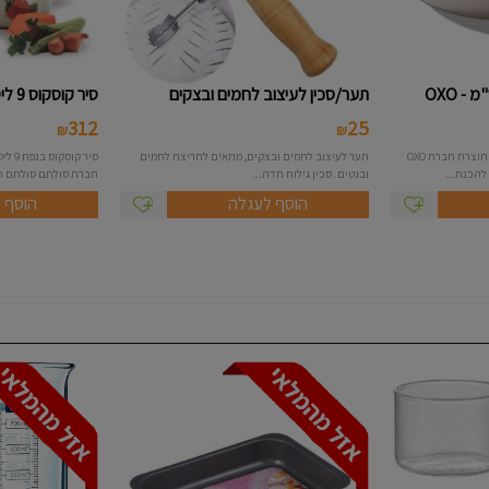
תער/סכין לעיצוב לחמים ובצקים
סיר קוסקוס 9 ליטר - סולתם
312
25
₪
₪
תבנית אפיה עגולה בקוטר 23 ס"מ תוצרת חברת OXO
תער לעיצוב לחמים ובצקים, מתאים לחריצת לחמים
ובגטים. סכין גילוח חדה...
חברת סולתם סולתם תכ
הוסף לעגלה
הוסף 