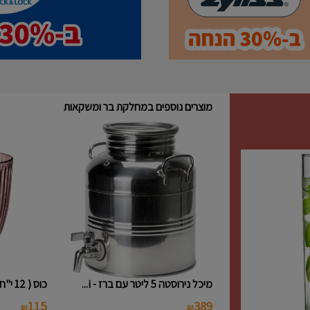
מוצרים נוספים במחלקת בר ומשקאות
מיכל נירוסטה 5 ליטר עם ברז - i...
כוס ( 12 י"ח ) נמוכה פסים צבעו...
115
389
₪
₪