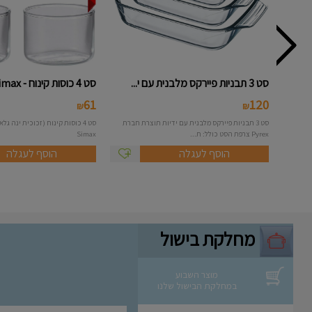
סט 3 תבניות פיירקס מלבנית עם י...
סט 4 כוסות קינוח - Simax
61
120
₪
₪
סט 3 תבניות פיירקס מלבנית עם ידיות תוצרת חברת
סט 4 כוסות קינוח (זכוכית ינה ג
Pyrex צרפת הסט כולל: ת...
Simax
הוסף לעגלה
הוסף לעגלה
מחלקת בישול
מוצר השבוע
במחלקת הבישול שלנו