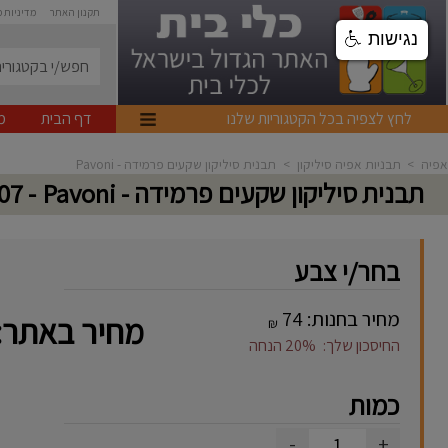
תקנון האתר
מדיניות 
נגישות
לחץ לצפיה בכל הקטגוריות שלנו
דף הבית
מ
אפיה
>
תבניות אפיה סיליקון
>
תבנית סיליקון שקעים פרמידה - Pavoni
תבנית סיליקון שקעים פרמידה - Pavoni
- FR007
בחר/י צבע
מחיר בחנות:
74
מחיר באתר:
₪
החיסכון שלך:
20%
הנחה
כמות
-
+
1