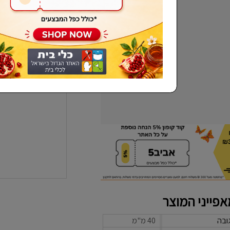
שכחתי סיסמא
פייני המוצר
ובה
40 מ"מ