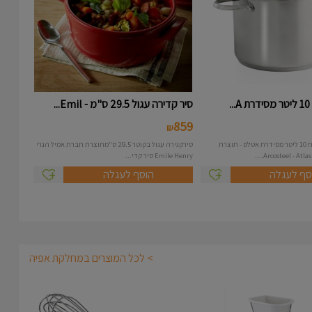
.
סיר קדירה עגול 29.5 ס"מ - Emil...
859
₪
סיר נירוסטה בנפח 10 ליטר מסידרת אטלס - תוצרת
סירקגירה עגול בקוטר 29.5 ס"מתוצרת חברת אמיל הנרי
Emile Henry סיר קדי...
סף לעגלה
הוסף לעגלה
> לכל המוצרים במחלקת אפיה