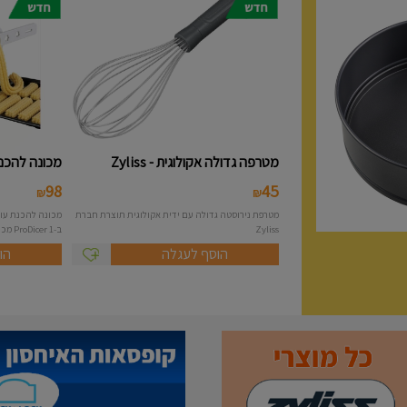
מטרפה גדולה אקולוגית - Zyliss
מכונה להכנת 
98
45
₪
₪
מטרפת נירוסטה גדולה עם ידית אקולוגית תוצרת חברת
Zyliss
ב-1 ProDicer מכונה להכנת...
הוסף לעגלה
הו