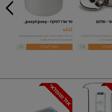
סיר אורז למיקרו - joseph josep...
112
₪
סיר קוסקוס בנפח 9 ליטר (מסננת בנפח 6 ליטר)תוצרת
סיר אורז למיקרו תוצרת חברת joseph joseph מתאים
ננה סדרה...
לשימוש במדיח כלים ללא BPA כו...
לעגלה
הוסף לעגלה