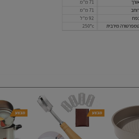
ורך
71 מ"מ
וחב
71 מ"מ
פח
92 מ"ל
מפרטורה מירבית
250°c