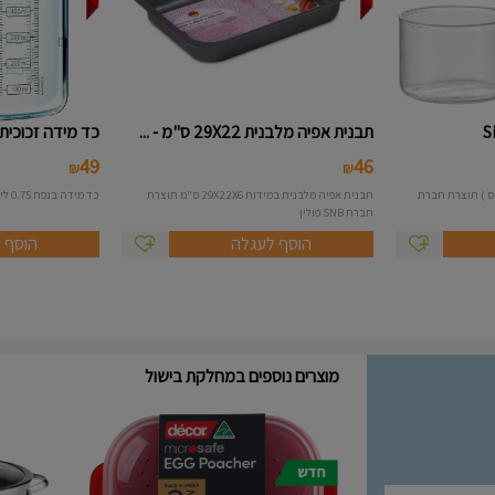
תבנית אפיה מלבנית 29X22 ס"מ - ...
כד מידה זכוכית 0.75 ליטר - Pyr..
49
46
₪
₪
לאס ) תוצרת חברת
תבנית אפיה מלבנית במידות 29X22X6 ס"מ תוצרת
כד מידה בנפח 0.75 ליטר תוצרת חברת פיירקס - Payrex
חברת SNB פולין
הוסף לעגלה
הוסף 
מוצרים נוספים במחלקת בישול