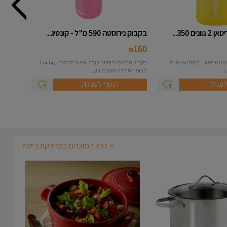
ם 350...
בקבוק נירוסטה 590 מ"ל - קונטיג...
160
₪
בקבוק שתיה אטום צבעוני טריטאן - בנפח 350 מ''ל
בקבוק תרמי מנירוסטה בנפח 590 מ"ל מבית Contigo.
הכוס התרמית הטובה בע...
לעגלה
הוסף לעגלה
> לכל המוצרים במחלקת בישול