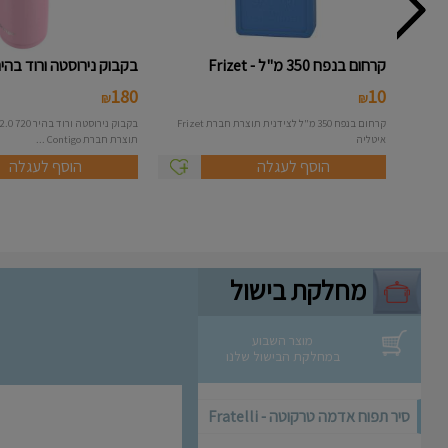
קרחום בנפח 350 מ"ל - Frizet
בקבוק נירוסטה ורוד בהיר Ashlan..
180
10
₪
₪
קרחום בנפח 350 מ"ל לצידנית תוצרת חברת Frizet
איטליה
תוצרת חברת Contigo ...
הוסף לעגלה
הוסף לעגלה
מחלקת בישול
מוצר השבוע
במחלקת הבישול שלנו
סיר תפוח אדמה טרקוטה - Fratelli