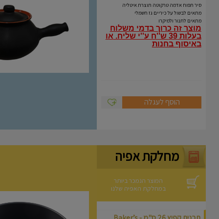
Coli
סיר תפוח אדמה טרקוטה תוצרת איטליה
מתאים לבשול על כיריים גז חשמלי
מתאים לתנור ולמיקרו
מוצר זה כרוך בדמי משלוח
בעלות 39 ש''ח ע''י שליח.
או
באיסוף בחנות
הוסף לעגלה
מחלקת אפיה
המוצר הנמכר ביותר
במחלקת האפיה שלנו
תבנית קפיץ 26 ס"מ - Baker’s