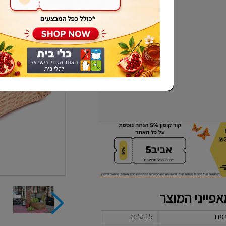
שכחתי סיסמא
פייני המוצר
פח
15 ס"מ