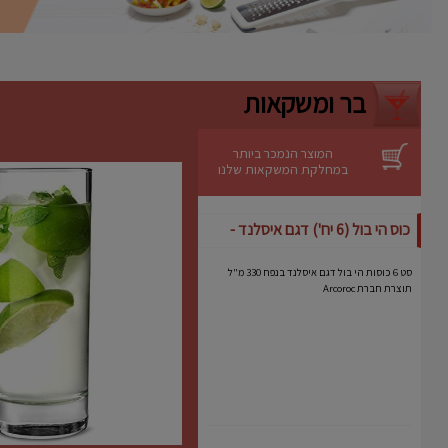
ניקוי קל
– ניתן לשטיפה ידנית מהירה.
יתרונות
אידיאלית לעוגות גבינה, מוסים וקינוחים
רגישים.
בר ומשקאות
מבטיחה תוצאה מקצועית גם באפייה
ביתית.
מותג אמין עם שנים של ניסיון בתחום כלי
האפייה.
המוצר הנמכר ביותר
במחלקת המשקאות שלנו
כוס הי בול (6 יח') דגם איסלנד -
Arcoroc
סט 6 כוסות הי בול דגם איסלנד בנפח 330 מ"ל
תוצרת חברת Arcoroc