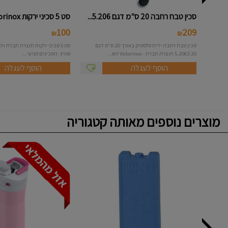
סכין טבח רחבה 20 ס"מ דגם 5.206...
סט 5 סכיני ירקות Victorinox
100
209
₪
₪
סכין טבח רחבה ידית פלסטיק באורך 20 ס"מ דגם
5.2063.20 תוצרת חברת - Victorinox הש...
שוויץ. הסכינים מגיעי...
הוסף לעגלה
הוסף לעגלה
מוצרים נוספים מאותה קטגוריה