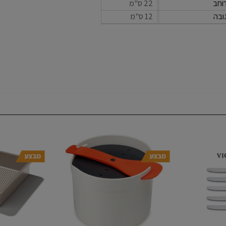
וחב
22 ס"מ
ובה
12 ס"מ