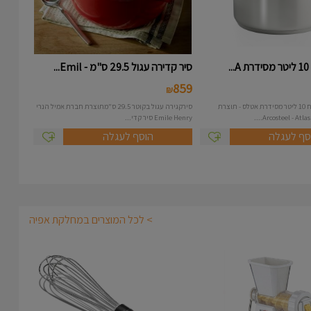
.
סיר קדירה עגול 29.5 ס"מ - Emil...
859
₪
סיר נירוסטה בנפח 10 ליטר מסידרת אטלס - תוצרת
סירקגירה עגול בקוטר 29.5 ס"מתוצרת חברת אמיל הנרי
Emile Henry סיר קדי...
סף לעגלה
הוסף לעגלה
> לכל המוצרים במחלקת אפיה