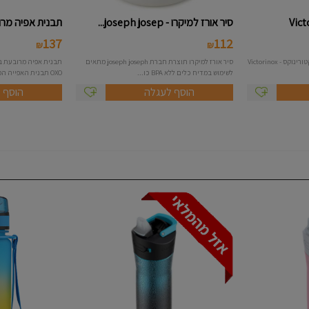
סיר אורז למיקרו - joseph josep...
תבנית אפיה מרובע
137
112
₪
₪
סט 5 סכיני ירקות תוצרת חברת ויקטורינוקס - Victorinox
סיר אורז למיקרו תוצרת חברת joseph joseph מתאים
לשימוש במדיח כלים ללא BPA כו...
OXO תבנית האפייה המקצועית של OXO ...
הוסף לעגלה
הוסף 