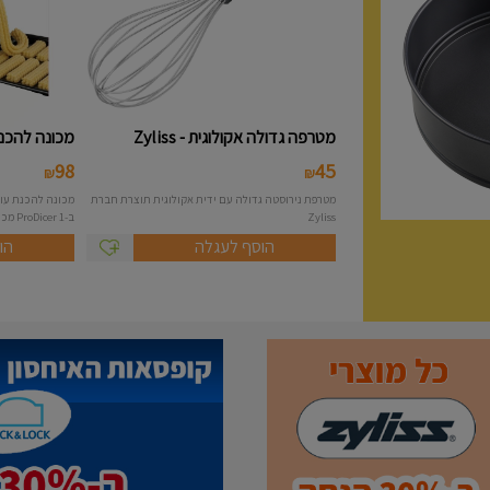
מטרפה גדולה אקולוגית - Zyliss
מכונה להכנת 
98
45
₪
₪
מטרפת נירוסטה גדולה עם ידית אקולוגית תוצרת חברת
Zyliss
ב-1 ProDicer מכונה להכנת...
הוסף לעגלה
הו