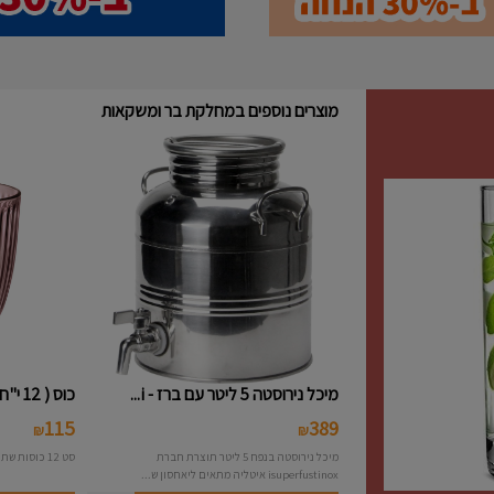
מוצרים נוספים במחלקת בר ומשקאות
מיכל נירוסטה 5 ליטר עם ברז - i...
כוס ( 12 י"ח ) נמוכה פסים צבעו...
115
389
₪
₪
מיכל נירוסטה בנפח 5 ליטר תוצרת חברת
סט 12 כוסות שתיה פסים צבעוני תוצרת חברת Bormioli
isuperfustinox איטליה מתאים ליאחסון ש...