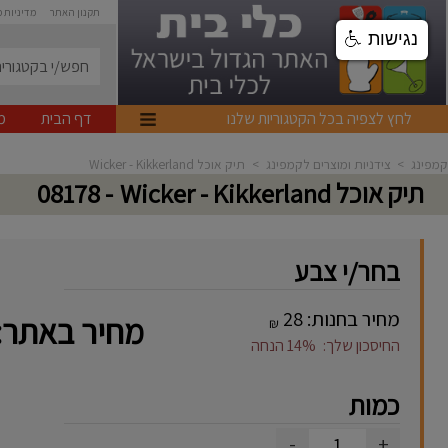
תקנון האתר
מדיניות 
נגישות
לחץ לצפיה בכל הקטגוריות שלנו
דף הבית
מ
קמפינג
>
צידניות ומוצרים לקמפינג
>
תיק אוכל Wicker - Kikkerland
תיק אוכל Wicker - Kikkerland
- 08178
בחר/י צבע
מחיר בחנות:
28
מחיר באתר:
₪
החיסכון שלך:
14%
הנחה
כמות
-
+
1